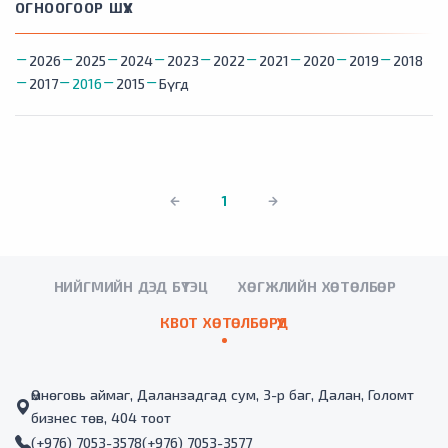
ОГНООГООР ШҮҮХ
2026
2025
2024
2023
2022
2021
2020
2019
2018
2017
2016
2015
Бүгд
1
НИЙГМИЙН ДЭД БҮТЭЦ
ХӨГЖЛИЙН ХӨТӨЛБӨР
КВОТ ХӨТӨЛБӨРҮҮД
Өмнөговь аймаг, Даланзадгад сум, 3-р баг, Далан, Голомт
бизнес төв, 404 тоот
(+976) 7053-3578
(+976) 7053-3577