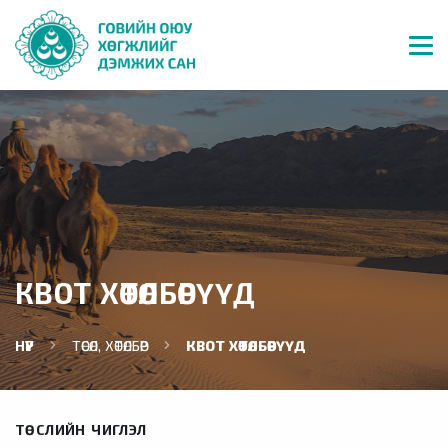
КВОТ ХӨТӨЛБӨРҮҮД
НҮҮР
ТӨСӨЛ, ХӨТӨЛБӨР
КВОТ ХӨТӨЛБӨРҮҮД
ТӨСЛИЙН ЧИГЛЭЛ