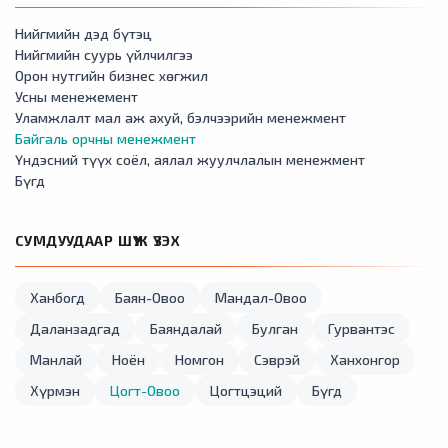
Нийгмийн дэд бүтэц
Нийгмийн суурь үйлчилгээ
Орон нутгийн бизнес хөгжил
Усны менежемент
Уламжлалт мал аж ахуй, бэлчээрийн менежмент
Байгаль орчны менежмент
Үндэсний түүх соёл, аялал жуулчлалын менежмент
Бүгд
СУМДУУДААР ШҮҮЖ ҮЗЭХ
Ханбогд
Баян-Овоо
Мандал-Овоо
Даланзадгад
Баяндалай
Булган
Гурвантэс
Манлай
Ноён
Номгон
Сэврэй
Ханхонгор
Хүрмэн
Цогт-Овоо
Цогтцэций
Бүгд