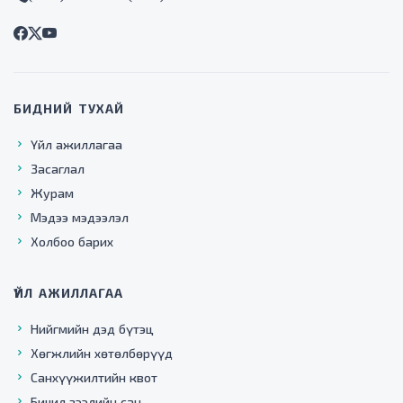
БИДНИЙ ТУХАЙ
Үйл ажиллагаа
Засаглал
Журам
Мэдээ мэдээлэл
Холбоо барих
ҮЙЛ АЖИЛЛАГАА
Нийгмийн дэд бүтэц
Хөгжлийн хөтөлбөрүүд
Санхүүжилтийн квот
Бичил зээлийн сан