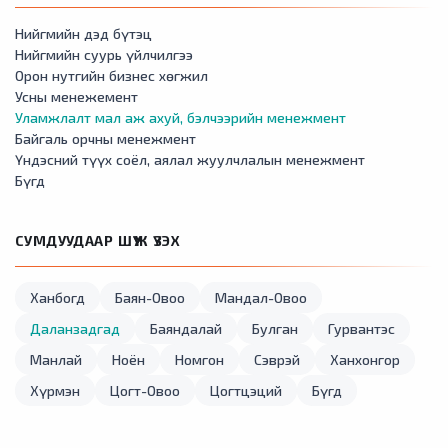
Нийгмийн дэд бүтэц
Нийгмийн суурь үйлчилгээ
Орон нутгийн бизнес хөгжил
Усны менежемент
Уламжлалт мал аж ахуй, бэлчээрийн менежмент
Байгаль орчны менежмент
Үндэсний түүх соёл, аялал жуулчлалын менежмент
Бүгд
СУМДУУДААР ШҮҮЖ ҮЗЭХ
Ханбогд
Баян-Овоо
Мандал-Овоо
Даланзадгад
Баяндалай
Булган
Гурвантэс
Манлай
Ноён
Номгон
Сэврэй
Ханхонгор
Хүрмэн
Цогт-Овоо
Цогтцэций
Бүгд