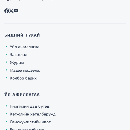
БИДНИЙ ТУХАЙ
Үйл ажиллагаа
Засаглал
Журам
Мэдээ мэдээлэл
Холбоо барих
ҮЙЛ АЖИЛЛАГАА
Нийгмийн дэд бүтэц
Хөгжлийн хөтөлбөрүүд
Санхүүжилтийн квот
Бичил зээлийн сан