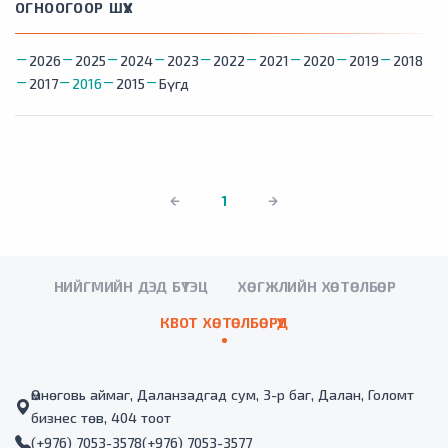
ОГНООГООР ШҮҮХ
2026
2025
2024
2023
2022
2021
2020
2019
2018
2017
2016
2015
Бүгд
1
НИЙГМИЙН ДЭД БҮТЭЦ
ХӨГЖЛИЙН ХӨТӨЛБӨР
КВОТ ХӨТӨЛБӨРҮҮД
Өмнөговь аймаг, Даланзадгад сум, 3-р баг, Далан, Голомт
бизнес төв, 404 тоот
(+976) 7053-3578
(+976) 7053-3577