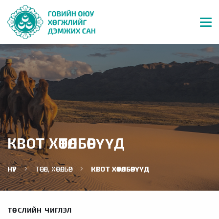
КВОТ ХӨТӨЛБӨРҮҮД
НҮҮР
ТӨСӨЛ, ХӨТӨЛБӨР
КВОТ ХӨТӨЛБӨРҮҮД
ТӨСЛИЙН ЧИГЛЭЛ