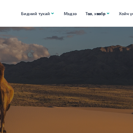
Бидний тухай
Мэдээ
Төсөл, хөтөлбөр
Хойч үе