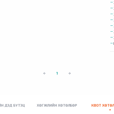
1
Н ДЭД БҮТЭЦ
ХӨГЖЛИЙН ХӨТӨЛБӨР
КВОТ ХӨТӨ