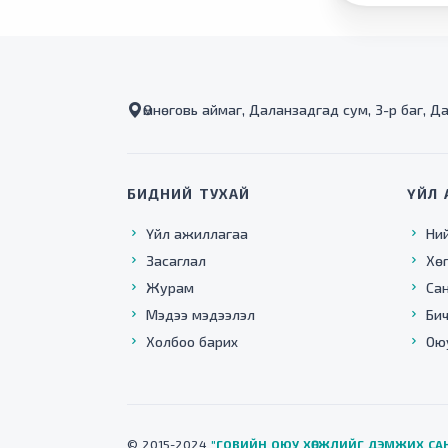
Өмнөговь аймаг, Даланзадгад сум, 3-р баг, Д
БИДНИЙ ТУХАЙ
ҮЙЛ 
Үйл ажиллагаа
Ни
Засаглал
Хө
Журам
Са
Мэдээ мэдээлэл
Бич
Холбоо барих
Ою
© 2015-2024
"ГОВИЙН ОЮУ ХӨГЖЛИЙГ ДЭМЖИХ СА