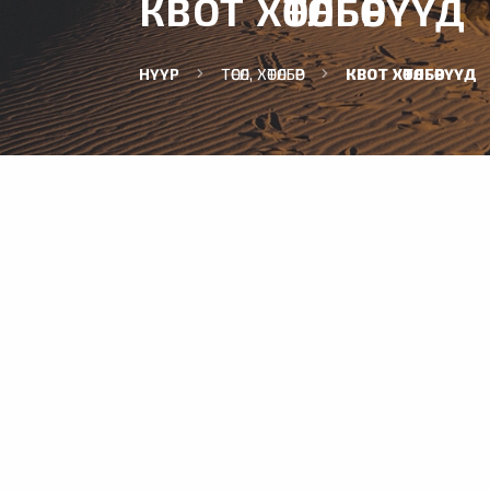
КВОТ ХӨТӨЛБӨРҮҮД
НҮҮР
ТӨСӨЛ, ХӨТӨЛБӨР
КВОТ ХӨТӨЛБӨРҮҮД