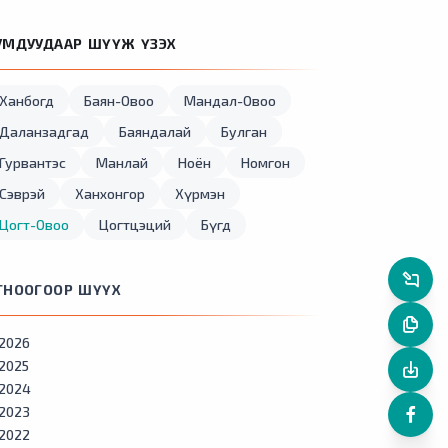
УМДУУДААР ШҮҮЖ ҮЗЭХ
Ханбогд
Баян-Овоо
Мандал-Овоо
Даланзадгад
Баяндалай
Булган
Гурвантэс
Манлай
Ноён
Номгон
Сэврэй
Ханхонгор
Хүрмэн
Цогт-Овоо
Цогтцэций
Бүгд
ГНООГООР ШҮҮХ
2026
2025
2024
2023
2022