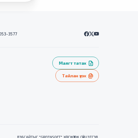
7053-3577
Маягт татах
Тайлан үзэх
ВЭБСАЙТ
ЫГ "
GREENSOFT
" ХӨГЖҮҮЛЖ ГҮЙЦЭТГЭВ.