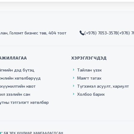
алан, Голомт бизнес төв, 404 тоот
(+976) 7053-3578
(+976) 
АЖИЛЛАГАА
ХЭРЭГЛЭГЧДЭД
йгмийн дэд бүтэц
Тайлан үзэх
гжлийн хөтөлбөрүүд
Маягт татах
нхүүжилтийн квот
Түгээмэл асуулт, хариулт
ил зээлийн сан
Холбоо барих
утны тэтгэлэгт хөтөлбөр
Н"
БҮХ ЭРХ ХУУЛИАР ХАМГААЛАГДСАН