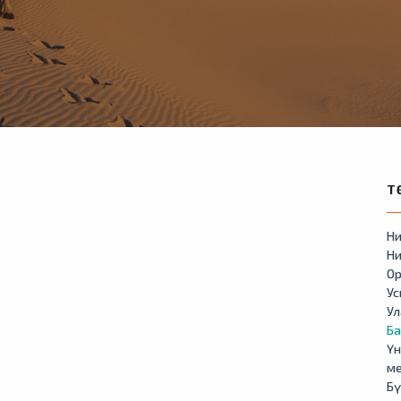
Т
Ни
Ни
Ор
У
Ул
Б
Үн
м
Бү