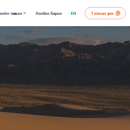
ийн төлөө сан
Холбоо барих
EN
Тайлан үзэх