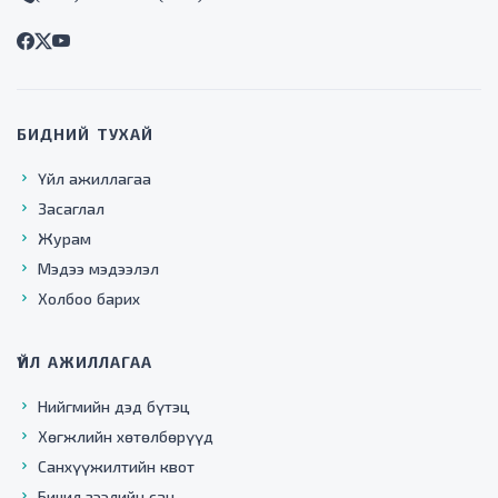
БИДНИЙ ТУХАЙ
Үйл ажиллагаа
Засаглал
Журам
Мэдээ мэдээлэл
Холбоо барих
ҮЙЛ АЖИЛЛАГАА
Нийгмийн дэд бүтэц
Хөгжлийн хөтөлбөрүүд
Санхүүжилтийн квот
Бичил зээлийн сан