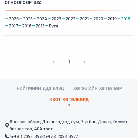
ОГНООГООР ШҮҮХ
2026
2025
2024
2023
2022
2021
2020
2019
2018
2017
2016
2015
Бүгд
1
НИЙГМИЙН ДЭД БҮТЭЦ
ХӨГЖЛИЙН ХӨТӨЛБӨР
КВОТ ХӨТӨЛБӨРҮҮД
Өмнөговь аймаг, Даланзадгад сум, 3-р баг, Далан, Голомт
бизнес төв, 404 тоот
(+976) 7053-3578
(+976) 7053-3577