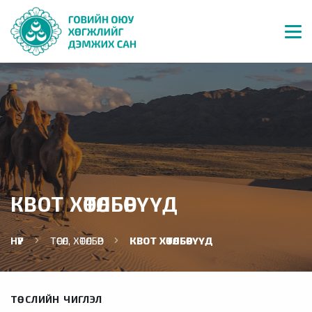
КВОТ ХӨТӨЛБӨРҮҮД
НҮҮР
ТӨСӨЛ, ХӨТӨЛБӨР
КВОТ ХӨТӨЛБӨРҮҮД
ТӨСЛИЙН ЧИГЛЭЛ