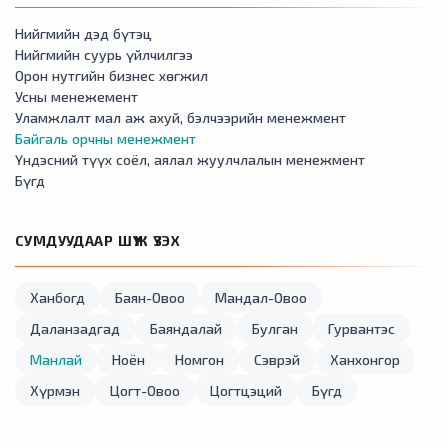
Нийгмийн дэд бүтэц
Нийгмийн суурь үйлчилгээ
Орон нутгийн бизнес хөгжил
Усны менежемент
Уламжлалт мал аж ахуй, бэлчээрийн менежмент
Байгаль орчны менежмент
Үндэсний түүх соёл, аялал жуулчлалын менежмент
Бүгд
СУМДУУДААР ШҮҮЖ ҮЗЭХ
Ханбогд
Баян-Овоо
Мандал-Овоо
Даланзадгад
Баяндалай
Булган
Гурвантэс
Манлай
Ноён
Номгон
Сэврэй
Ханхонгор
Хүрмэн
Цогт-Овоо
Цогтцэций
Бүгд