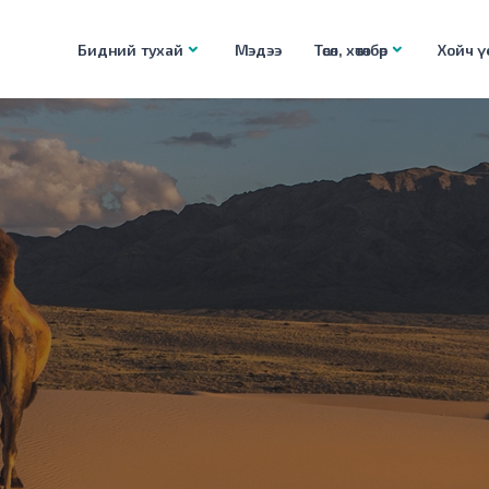
Бидний тухай
Мэдээ
Төсөл, хөтөлбөр
Хойч үе