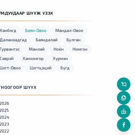
УМДУУДААР ШҮҮЖ ҮЗЭХ
Ханбогд
Баян-Овоо
Мандал-Овоо
Даланзадгад
Баяндалай
Булган
Гурвантэс
Манлай
Ноён
Номгон
Сэврэй
Ханхонгор
Хүрмэн
Цогт-Овоо
Цогтцэций
Бүгд
ГНООГООР ШҮҮХ
2026
2025
2024
2023
2022