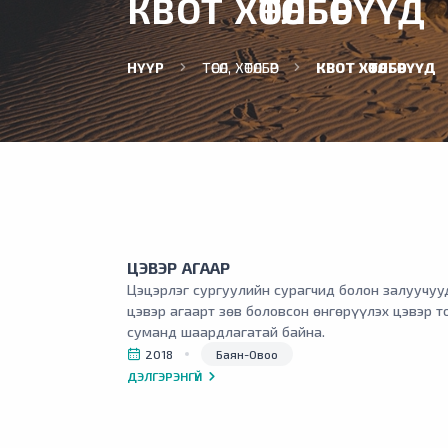
КВОТ ХӨТӨЛБӨРҮҮД
НҮҮР
ТӨСӨЛ, ХӨТӨЛБӨР
КВОТ ХӨТӨЛБӨРҮҮД
ЦЭВЭР АГААР
Цэцэрлэг сургуулийн сурагчид болон залуучуу
цэвэр агаарт зөв боловсон өнгөрүүлэх цэвэр т
суманд шаардлагатай байна.
2018
Баян-Овоо
ДЭЛГЭРЭНГҮЙ