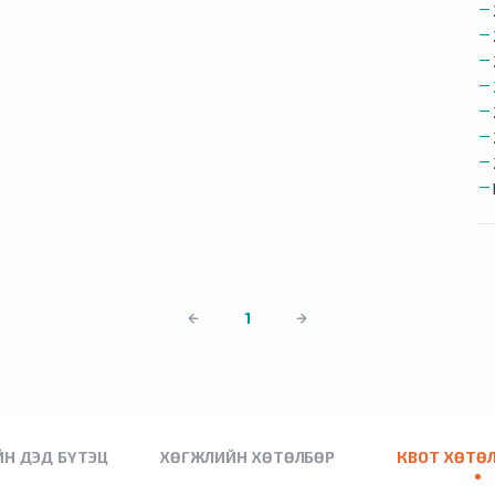
1
Н ДЭД БҮТЭЦ
ХӨГЖЛИЙН ХӨТӨЛБӨР
КВОТ ХӨТӨ