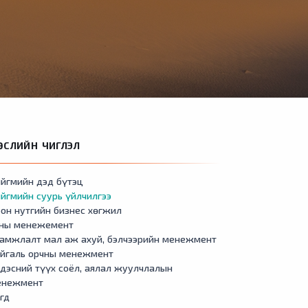
ӨСЛИЙН ЧИГЛЭЛ
йгмийн дэд бүтэц
йгмийн суурь үйлчилгээ
он нутгийн бизнес хөгжил
сны менежемент
амжлалт мал аж ахуй, бэлчээрийн менежмент
айгаль орчны менежмент
дэсний түүх соёл, аялал жуулчлалын
енежмент
гд