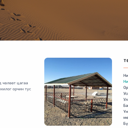
Т
Ни
Ни
д чөлөөт цагаа
Ор
охилог орчин тус
У
Ул
Б
Үн
м
Бү