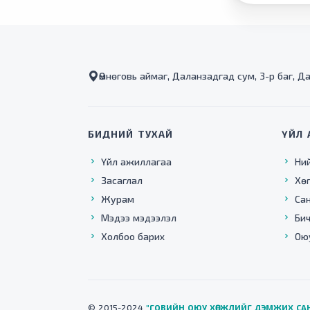
Өмнөговь аймаг, Даланзадгад сум, 3-р баг, Д
БИДНИЙ ТУХАЙ
ҮЙЛ 
Үйл ажиллагаа
Ни
Засаглал
Хө
Журам
Са
Мэдээ мэдээлэл
Бич
Холбоо барих
Ою
© 2015-2024
"ГОВИЙН ОЮУ ХӨГЖЛИЙГ ДЭМЖИХ СА