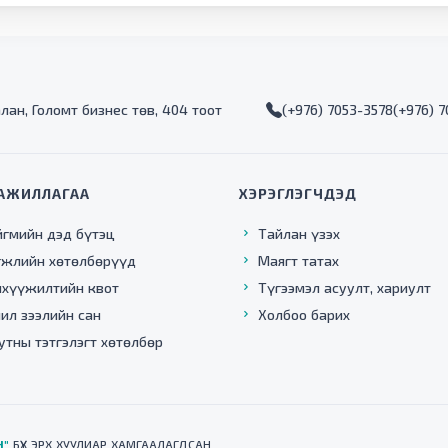
алан, Голомт бизнес төв, 404 тоот
(+976) 7053-3578
(+976) 
АЖИЛЛАГАА
ХЭРЭГЛЭГЧДЭД
йгмийн дэд бүтэц
Тайлан үзэх
гжлийн хөтөлбөрүүд
Маягт татах
нхүүжилтийн квот
Түгээмэл асуулт, хариулт
ил зээлийн сан
Холбоо барих
утны тэтгэлэгт хөтөлбөр
Н"
БҮХ ЭРХ ХУУЛИАР ХАМГААЛАГДСАН