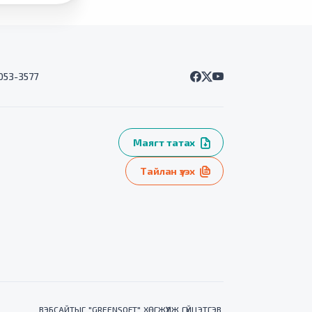
7053-3577
Маягт татах
Тайлан үзэх
ВЭБСАЙТ
ЫГ "
GREENSOFT
" ХӨГЖҮҮЛЖ ГҮЙЦЭТГЭВ.