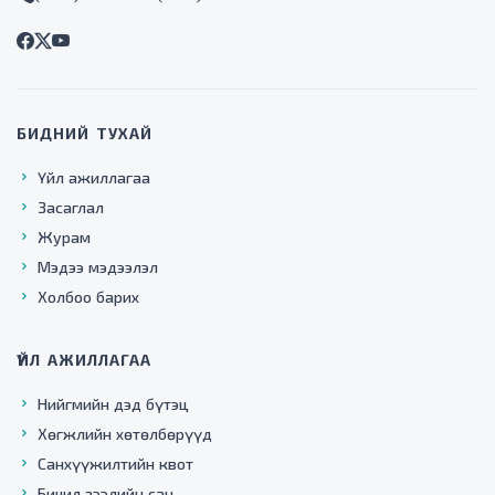
БИДНИЙ ТУХАЙ
Үйл ажиллагаа
Засаглал
Журам
Мэдээ мэдээлэл
Холбоо барих
ҮЙЛ АЖИЛЛАГАА
Нийгмийн дэд бүтэц
Хөгжлийн хөтөлбөрүүд
Санхүүжилтийн квот
Бичил зээлийн сан