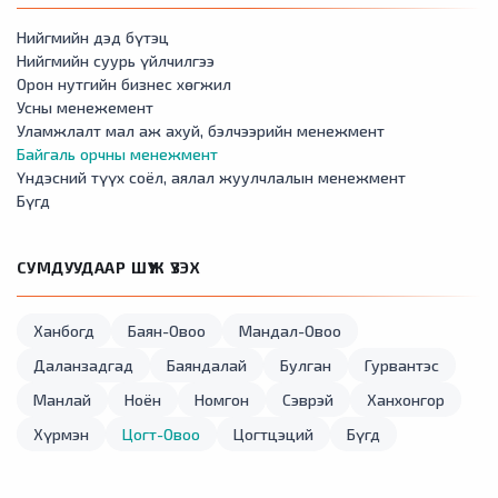
Нийгмийн дэд бүтэц
Нийгмийн суурь үйлчилгээ
Орон нутгийн бизнес хөгжил
Усны менежемент
Уламжлалт мал аж ахуй, бэлчээрийн менежмент
Байгаль орчны менежмент
Үндэсний түүх соёл, аялал жуулчлалын менежмент
Бүгд
СУМДУУДААР ШҮҮЖ ҮЗЭХ
Ханбогд
Баян-Овоо
Мандал-Овоо
Даланзадгад
Баяндалай
Булган
Гурвантэс
Манлай
Ноён
Номгон
Сэврэй
Ханхонгор
Хүрмэн
Цогт-Овоо
Цогтцэций
Бүгд