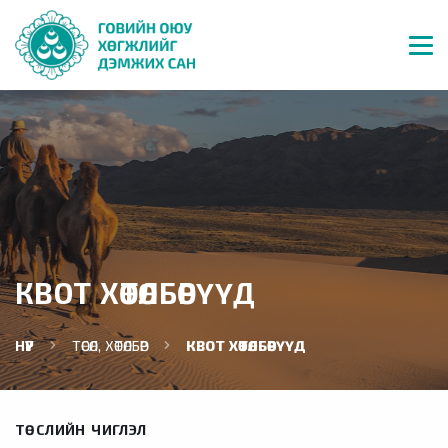
КВОТ ХӨТӨЛБӨРҮҮД
НҮҮР
ТӨСӨЛ, ХӨТӨЛБӨР
КВОТ ХӨТӨЛБӨРҮҮД
ТӨСЛИЙН ЧИГЛЭЛ