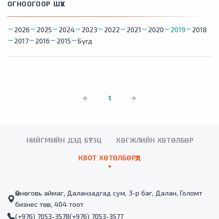
ОГНООГООР ШҮҮХ
2026
2025
2024
2023
2022
2021
2020
2019
2018
2017
2016
2015
Бүгд
1
НИЙГМИЙН ДЭД БҮТЭЦ
ХӨГЖЛИЙН ХӨТӨЛБӨР
КВОТ ХӨТӨЛБӨРҮҮД
Өмнөговь аймаг, Даланзадгад сум, 3-р баг, Далан, Голомт
бизнес төв, 404 тоот
(+976) 7053-3578
(+976) 7053-3577