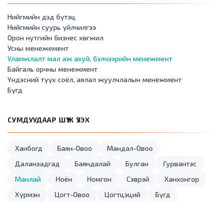
Нийгмийн дэд бүтэц
Нийгмийн суурь үйлчилгээ
Орон нутгийн бизнес хөгжил
Усны менежемент
Уламжлалт мал аж ахуй, бэлчээрийн менежмент
Байгаль орчны менежмент
Үндэсний түүх соёл, аялал жуулчлалын менежмент
Бүгд
СУМДУУДААР ШҮҮЖ ҮЗЭХ
Ханбогд
Баян-Овоо
Мандал-Овоо
Даланзадгад
Баяндалай
Булган
Гурвантэс
Манлай
Ноён
Номгон
Сэврэй
Ханхонгор
Хүрмэн
Цогт-Овоо
Цогтцэций
Бүгд