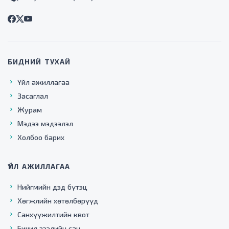
БИДНИЙ ТУХАЙ
Үйл ажиллагаа
Засаглал
Журам
Мэдээ мэдээлэл
Холбоо барих
ҮЙЛ АЖИЛЛАГАА
Нийгмийн дэд бүтэц
Хөгжлийн хөтөлбөрүүд
Санхүүжилтийн квот
Бичил зээлийн сан