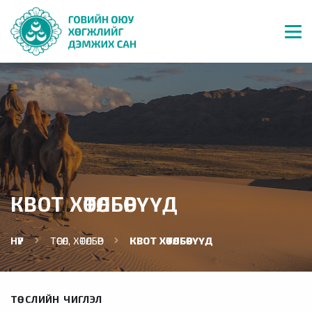
КВОТ ХӨТӨЛБӨРҮҮД
НҮҮР
ТӨСӨЛ, ХӨТӨЛБӨР
КВОТ ХӨТӨЛБӨРҮҮД
ТӨСЛИЙН ЧИГЛЭЛ