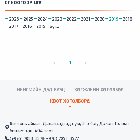
ОГНООГООР ШҮҮХ
2026
2025
2024
2023
2022
2021
2020
2019
2018
2017
2016
2015
Бүгд
1
НИЙГМИЙН ДЭД БҮТЭЦ
ХӨГЖЛИЙН ХӨТӨЛБӨР
КВОТ ХӨТӨЛБӨРҮҮД
Өмнөговь аймаг, Даланзадгад сум, 3-р баг, Далан, Голомт
бизнес төв, 404 тоот
(+976) 7053-3578
(+976) 7053-3577