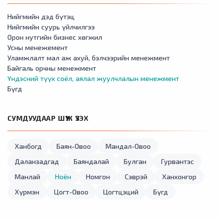
Нийгмийн дэд бүтэц
Нийгмийн суурь үйлчилгээ
Орон нутгийн бизнес хөгжил
Усны менежемент
Уламжлалт мал аж ахуй, бэлчээрийн менежмент
Байгаль орчны менежмент
Үндэсний түүх соёл, аялал жуулчлалын менежмент
Бүгд
СУМДУУДААР ШҮҮЖ ҮЗЭХ
Ханбогд
Баян-Овоо
Мандал-Овоо
Даланзадгад
Баяндалай
Булган
Гурвантэс
Манлай
Ноён
Номгон
Сэврэй
Ханхонгор
Хүрмэн
Цогт-Овоо
Цогтцэций
Бүгд