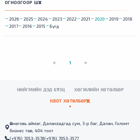
ОГНООГООР ШҮҮХ
2026
2025
2024
2023
2022
2021
2020
2019
2018
2017
2016
2015
Бүгд
1
НИЙГМИЙН ДЭД БҮТЭЦ
ХӨГЖЛИЙН ХӨТӨЛБӨР
КВОТ ХӨТӨЛБӨРҮҮД
Өмнөговь аймаг, Даланзадгад сум, 3-р баг, Далан, Голомт
бизнес төв, 404 тоот
(+976) 7053-3578
(+976) 7053-3577