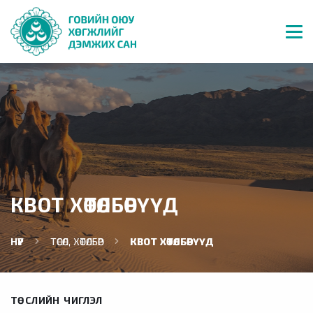
КВОТ ХӨТӨЛБӨРҮҮД
НҮҮР
ТӨСӨЛ, ХӨТӨЛБӨР
КВОТ ХӨТӨЛБӨРҮҮД
ТӨСЛИЙН ЧИГЛЭЛ