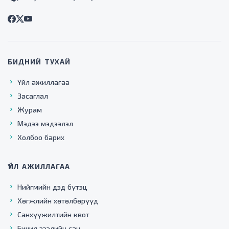
БИДНИЙ ТУХАЙ
Үйл ажиллагаа
Засаглал
Журам
Мэдээ мэдээлэл
Холбоо барих
ҮЙЛ АЖИЛЛАГАА
Нийгмийн дэд бүтэц
Хөгжлийн хөтөлбөрүүд
Санхүүжилтийн квот
Бичил зээлийн сан