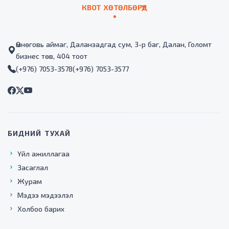
КВОТ ХӨТӨЛБӨРҮҮД
Өмнөговь аймаг, Даланзадгад сум, 3-р баг, Далан, Голомт
бизнес төв, 404 тоот
(+976) 7053-3578
(+976) 7053-3577
БИДНИЙ ТУХАЙ
Үйл ажиллагаа
Засаглал
Журам
Мэдээ мэдээлэл
Холбоо барих