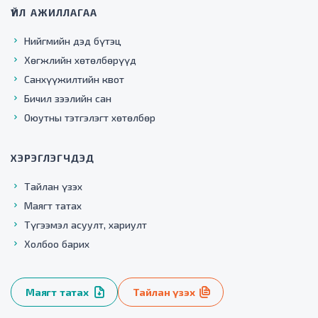
ҮЙЛ АЖИЛЛАГАА
Нийгмийн дэд бүтэц
Хөгжлийн хөтөлбөрүүд
Санхүүжилтийн квот
Бичил зээлийн сан
Оюутны тэтгэлэгт хөтөлбөр
ХЭРЭГЛЭГЧДЭД
Тайлан үзэх
Маягт татах
Түгээмэл асуулт, хариулт
Холбоо барих
Маягт татах
Тайлан үзэх