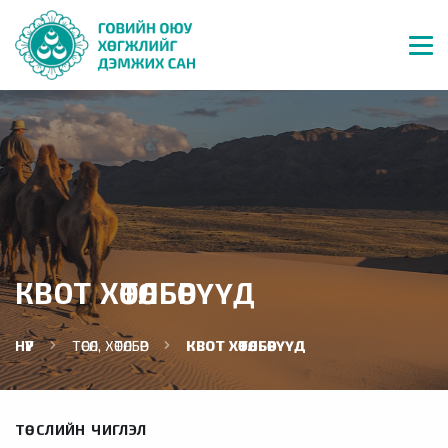
КВОТ ХӨТӨЛБӨРҮҮД
НҮҮР
ТӨСӨЛ, ХӨТӨЛБӨР
КВОТ ХӨТӨЛБӨРҮҮД
ТӨСЛИЙН ЧИГЛЭЛ