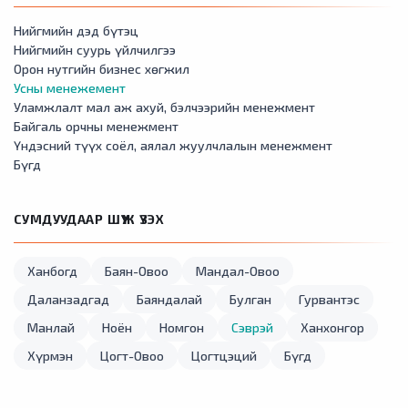
Нийгмийн дэд бүтэц
Нийгмийн суурь үйлчилгээ
Орон нутгийн бизнес хөгжил
Усны менежемент
Уламжлалт мал аж ахуй, бэлчээрийн менежмент
Байгаль орчны менежмент
Үндэсний түүх соёл, аялал жуулчлалын менежмент
Бүгд
СУМДУУДААР ШҮҮЖ ҮЗЭХ
Ханбогд
Баян-Овоо
Мандал-Овоо
Даланзадгад
Баяндалай
Булган
Гурвантэс
Манлай
Ноён
Номгон
Сэврэй
Ханхонгор
Хүрмэн
Цогт-Овоо
Цогтцэций
Бүгд