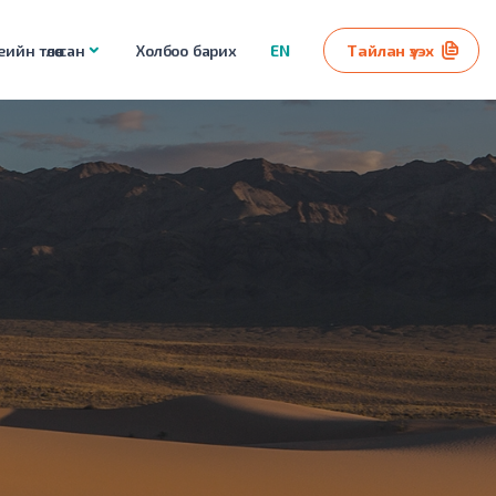
ийн төлөө сан
Холбоо барих
EN
Тайлан үзэх