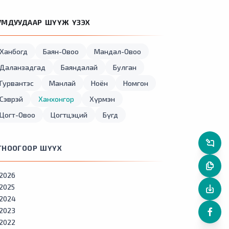
УМДУУДААР ШҮҮЖ ҮЗЭХ
Ханбогд
Баян-Овоо
Мандал-Овоо
Даланзадгад
Баяндалай
Булган
Гурвантэс
Манлай
Ноён
Номгон
Сэврэй
Ханхонгор
Хүрмэн
Цогт-Овоо
Цогтцэций
Бүгд
ГНООГООР ШҮҮХ
2026
2025
2024
2023
2022