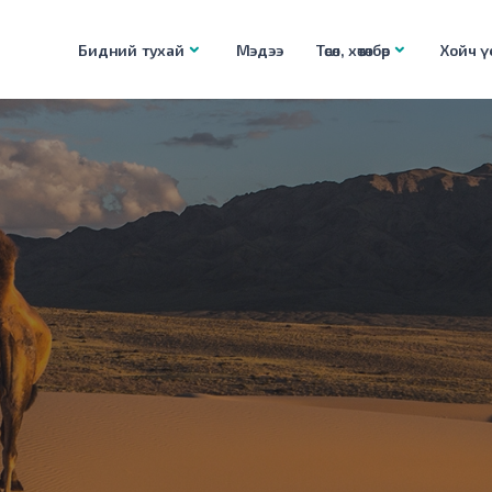
Бидний тухай
Мэдээ
Төсөл, хөтөлбөр
Хойч үе