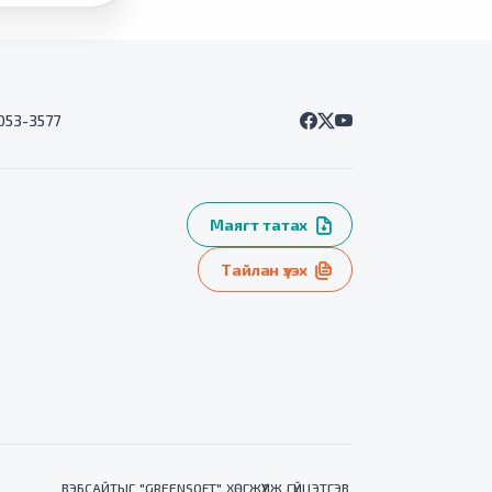
7053-3577
Маягт татах
Тайлан үзэх
ВЭБСАЙТ
ЫГ "
GREENSOFT
" ХӨГЖҮҮЛЖ ГҮЙЦЭТГЭВ.