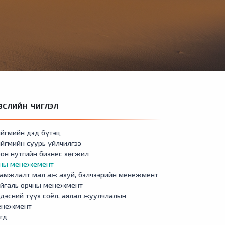
ӨСЛИЙН ЧИГЛЭЛ
йгмийн дэд бүтэц
йгмийн суурь үйлчилгээ
он нутгийн бизнес хөгжил
сны менежемент
амжлалт мал аж ахуй, бэлчээрийн менежмент
айгаль орчны менежмент
дэсний түүх соёл, аялал жуулчлалын
енежмент
гд