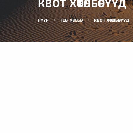
КВОТ ХӨТӨЛБӨРҮҮД
НҮҮР
ТӨСӨЛ, ХӨТӨЛБӨР
КВОТ ХӨТӨЛБӨРҮҮД