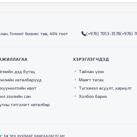
алан, Голомт бизнес төв, 404 тоот
(+976) 7053-3578
(+976) 
АЖИЛЛАГАА
ХЭРЭГЛЭГЧДЭД
йгмийн дэд бүтэц
Тайлан үзэх
гжлийн хөтөлбөрүүд
Маягт татах
нхүүжилтийн квот
Түгээмэл асуулт, хариулт
ил зээлийн сан
Холбоо барих
утны тэтгэлэгт хөтөлбөр
Н"
БҮХ ЭРХ ХУУЛИАР ХАМГААЛАГДСАН