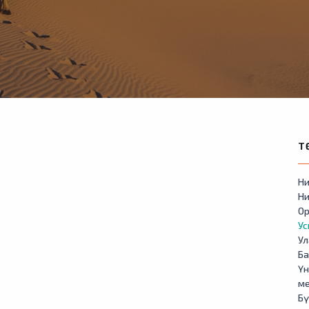
Т
Ни
Ни
Ор
У
Ул
Б
Үн
м
Бү