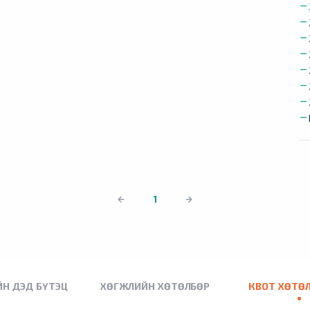
1
Н ДЭД БҮТЭЦ
ХӨГЖЛИЙН ХӨТӨЛБӨР
КВОТ ХӨТӨ