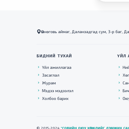
Өмнөговь аймаг, Даланзадгад сум, 3-р баг, Д
БИДНИЙ ТУХАЙ
ҮЙЛ 
Үйл ажиллагаа
Ни
Засаглал
Хө
Журам
Са
Мэдээ мэдээлэл
Бич
Холбоо барих
Ою
© 2015-2024
"ГОВИЙН ОЮУ ХӨГЖЛИЙГ ДЭМЖИХ СА