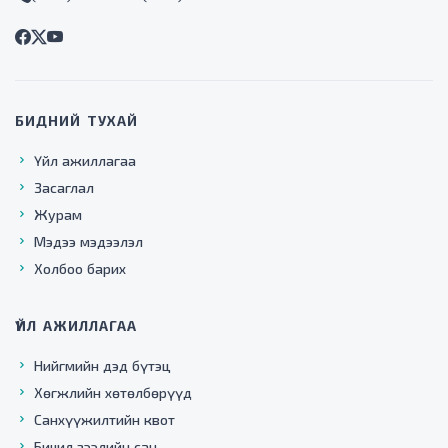
БИДНИЙ ТУХАЙ
Үйл ажиллагаа
Засаглал
Журам
Мэдээ мэдээлэл
Холбоо барих
ҮЙЛ АЖИЛЛАГАА
Нийгмийн дэд бүтэц
Хөгжлийн хөтөлбөрүүд
Санхүүжилтийн квот
Бичил зээлийн сан