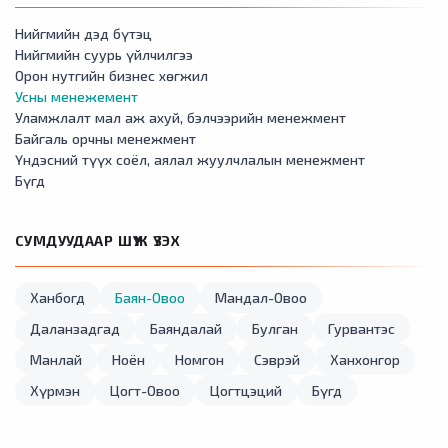
Нийгмийн дэд бүтэц
Нийгмийн суурь үйлчилгээ
Орон нутгийн бизнес хөгжил
Усны менежемент
Уламжлалт мал аж ахуй, бэлчээрийн менежмент
Байгаль орчны менежмент
Үндэсний түүх соёл, аялал жуулчлалын менежмент
Бүгд
СУМДУУДААР ШҮҮЖ ҮЗЭХ
Ханбогд
Баян-Овоо
Мандал-Овоо
Даланзадгад
Баяндалай
Булган
Гурвантэс
Манлай
Ноён
Номгон
Сэврэй
Ханхонгор
Хүрмэн
Цогт-Овоо
Цогтцэций
Бүгд