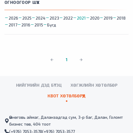
ОГНООГООР ШҮҮХ
2026
2025
2024
2023
2022
2021
2020
2019
2018
2017
2016
2015
Бүгд
1
НИЙГМИЙН ДЭД БҮТЭЦ
ХӨГЖЛИЙН ХӨТӨЛБӨР
КВОТ ХӨТӨЛБӨРҮҮД
Өмнөговь аймаг, Даланзадгад сум, 3-р баг, Далан, Голомт
бизнес төв, 404 тоот
(+976) 7053-3578
(+976) 7053-3577