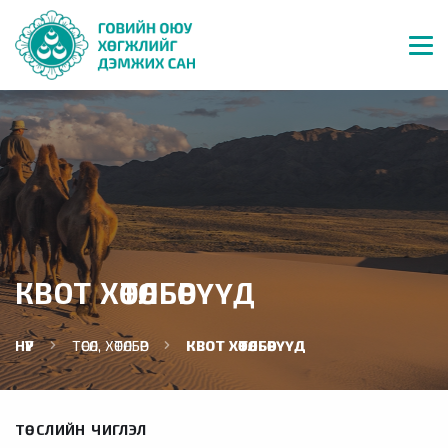
КВОТ ХӨТӨЛБӨРҮҮД
НҮҮР
ТӨСӨЛ, ХӨТӨЛБӨР
КВОТ ХӨТӨЛБӨРҮҮД
ТӨСЛИЙН ЧИГЛЭЛ