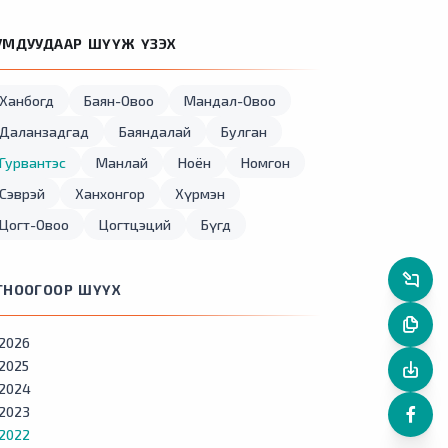
УМДУУДААР ШҮҮЖ ҮЗЭХ
Ханбогд
Баян-Овоо
Мандал-Овоо
Даланзадгад
Баяндалай
Булган
Гурвантэс
Манлай
Ноён
Номгон
Сэврэй
Ханхонгор
Хүрмэн
Цогт-Овоо
Цогтцэций
Бүгд
ГНООГООР ШҮҮХ
2026
2025
2024
2023
2022