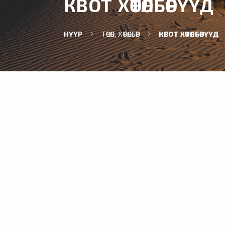
КВОТ ХӨТӨЛБӨРҮҮД
НҮҮР
ТӨСӨЛ, ХӨТӨЛБӨР
КВОТ ХӨТӨЛБӨРҮҮД