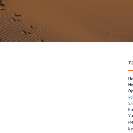
Т
Ни
Ни
Ор
У
Ул
Б
Үн
м
Бү