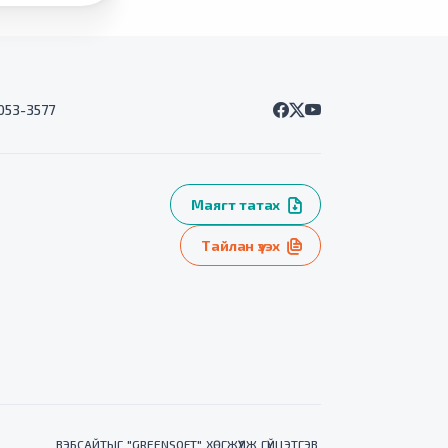
7053-3577
Маягт татах
Тайлан үзэх
ВЭБСАЙТ
ЫГ "
GREENSOFT
" ХӨГЖҮҮЛЖ ГҮЙЦЭТГЭВ.