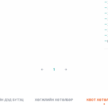
1
Н ДЭД БҮТЭЦ
ХӨГЖЛИЙН ХӨТӨЛБӨР
КВОТ ХӨТӨ