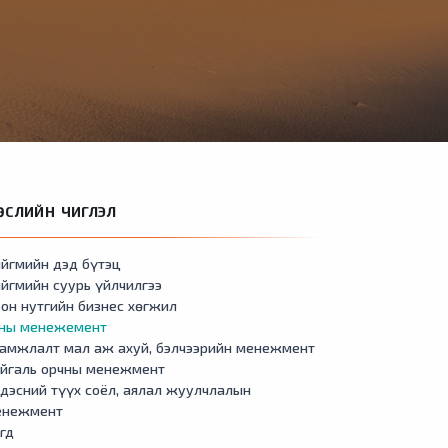
ӨСЛИЙН ЧИГЛЭЛ
йгмийн дэд бүтэц
йгмийн суурь үйлчилгээ
он нутгийн бизнес хөгжил
сны менежемент
амжлалт мал аж ахуй, бэлчээрийн менежмент
айгаль орчны менежмент
дэсний түүх соёл, аялал жуулчлалын
енежмент
гд