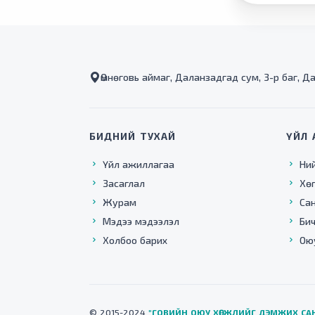
Өмнөговь аймаг, Даланзадгад сум, 3-р баг, Д
БИДНИЙ ТУХАЙ
ҮЙЛ 
Үйл ажиллагаа
Ни
Засаглал
Хө
Журам
Са
Мэдээ мэдээлэл
Бич
Холбоо барих
Ою
© 2015-2024
"ГОВИЙН ОЮУ ХӨГЖЛИЙГ ДЭМЖИХ СА