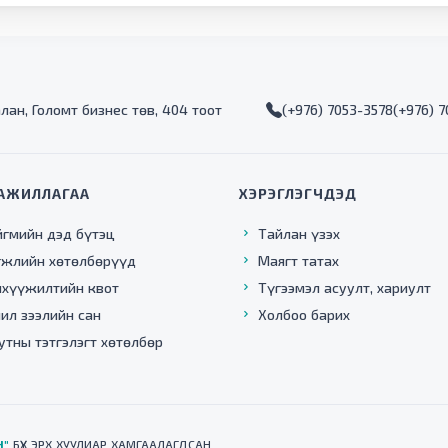
алан, Голомт бизнес төв, 404 тоот
(+976) 7053-3578
(+976) 
АЖИЛЛАГАА
ХЭРЭГЛЭГЧДЭД
йгмийн дэд бүтэц
Тайлан үзэх
гжлийн хөтөлбөрүүд
Маягт татах
нхүүжилтийн квот
Түгээмэл асуулт, хариулт
ил зээлийн сан
Холбоо барих
утны тэтгэлэгт хөтөлбөр
Н"
БҮХ ЭРХ ХУУЛИАР ХАМГААЛАГДСАН