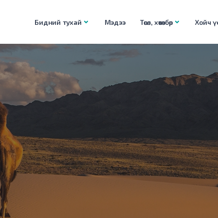
Бидний тухай
Мэдээ
Төсөл, хөтөлбөр
Хойч үе