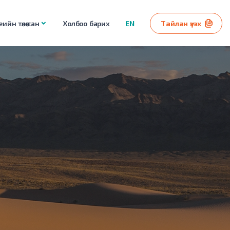
ийн төлөө сан
Холбоо барих
EN
Тайлан үзэх