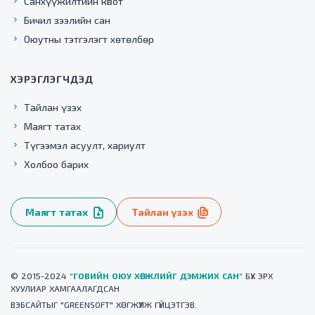
Санхүүжилтийн квот
Бичил зээлийн сан
Оюутны тэтгэлэгт хөтөлбөр
ХЭРЭГЛЭГЧДЭД
Тайлан үзэх
Маягт татах
Түгээмэл асуулт, хариулт
Холбоо барих
Маягт татах
Тайлан үзэх
© 2015-2024
"ГОВИЙН ОЮУ ХӨГЖЛИЙГ ДЭМЖИХ САН"
БҮХ ЭРХ
ХУУЛИАР ХАМГААЛАГДСАН
ВЭБСАЙТ
ЫГ "
GREENSOFT
" ХӨГЖҮҮЛЖ ГҮЙЦЭТГЭВ.