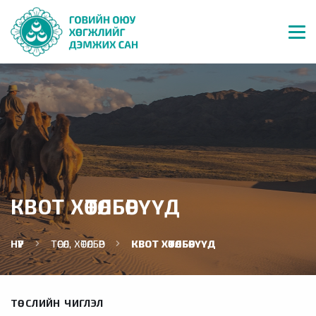
КВОТ ХӨТӨЛБӨРҮҮД
НҮҮР
ТӨСӨЛ, ХӨТӨЛБӨР
КВОТ ХӨТӨЛБӨРҮҮД
ТӨСЛИЙН ЧИГЛЭЛ