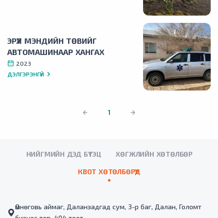
ЭРҮҮЛ МЭНДИЙН ТӨВИЙГ
АВТОМАШИНААР ХАНГАХ
2023
ДЭЛГЭРЭНГҮЙ
1
НИЙГМИЙН ДЭД БҮТЭЦ
ХӨГЖЛИЙН ХӨТӨЛБӨР
КВОТ ХӨТӨЛБӨРҮҮД
Өмнөговь аймаг, Даланзадгад сум, 3-р баг, Далан, Голомт
бизнес төв, 404 тоот