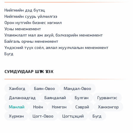
Нийгмийн дэд бүтэц
Нийгмийн суурь үйлчилгээ
Орон нутгийн бизнес хөгжил
Усны менежемент
Уламжлалт мал аж ахуй, бэлчээрийн менежмент
Байгаль орчны менежмент
Үндэсний түүх соёл, аялал жуулчлалын менежмент
Бүгд
СУМДУУДААР ШҮҮЖ ҮЗЭХ
Ханбогд
Баян-Овоо
Мандал-Овоо
Даланзадгад
Баяндалай
Булган
Гурвантэс
Манлай
Ноён
Номгон
Сэврэй
Ханхонгор
Хүрмэн
Цогт-Овоо
Цогтцэций
Бүгд