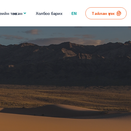
ийн төлөө сан
Холбоо барих
EN
Тайлан үзэх