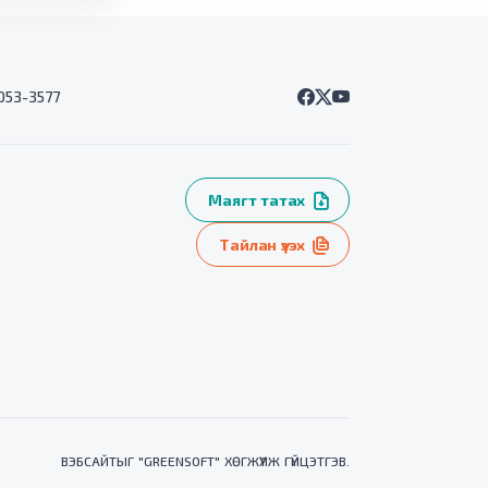
7053-3577
Маягт татах
Тайлан үзэх
ВЭБСАЙТ
ЫГ "
GREENSOFT
" ХӨГЖҮҮЛЖ ГҮЙЦЭТГЭВ.