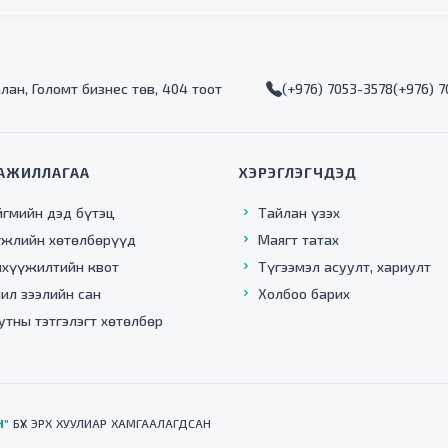
алан, Голомт бизнес төв, 404 тоот
(+976) 7053-3578
(+976) 
АЖИЛЛАГАА
ХЭРЭГЛЭГЧДЭД
йгмийн дэд бүтэц
Тайлан үзэх
гжлийн хөтөлбөрүүд
Маягт татах
нхүүжилтийн квот
Түгээмэл асуулт, хариулт
ил зээлийн сан
Холбоо барих
утны тэтгэлэгт хөтөлбөр
Н"
БҮХ ЭРХ ХУУЛИАР ХАМГААЛАГДСАН