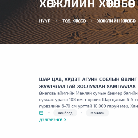
ХӨГЖЛИЙН ХӨТӨЛБӨР
НҮҮР
ТӨСӨЛ, ХӨТӨЛБӨР
ХӨГЖЛИЙН ХӨТӨЛБӨР
ШАР ЦАВ, ХҮРДЭТ АГУЙН СОЁЛЫН ӨВИЙГ
ЖУУЛЧЛАЛТАЙ ХОСЛУУЛАН ХАМГААЛАХ
Өмнөговь аймгийн Манлай сумын Өгөөмөр багийн
сумаас урагш 108 км-т орших Шар цавын 4-5 т
гүрвэлийн 6-70 см урттай 18,000 гаруй мөр, Ха
Жавхлант багаас баруун тийш 18 км-т орших Х
Ханбогд
Манлай
зууны эхэн үеийн 32 бүлэг Хятад, Монгол, төвд
ДЭЛГЭРЭНГҮЙ
үлдсэнийг хамгаалалтад аваагүйгээс соёлын ө
дурсгалт газрууд байгаль цаг уур болон хүний