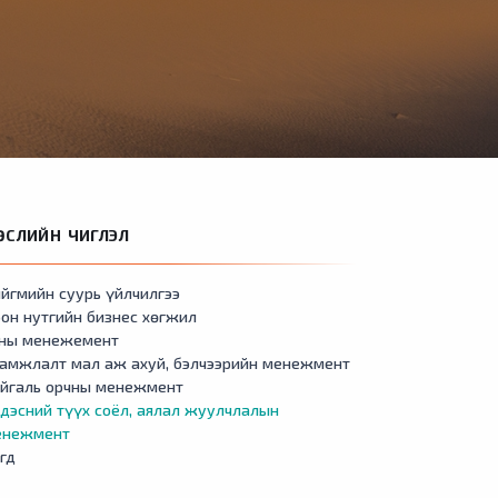
ӨСЛИЙН ЧИГЛЭЛ
йгмийн суурь үйлчилгээ
он нутгийн бизнес хөгжил
сны менежемент
амжлалт мал аж ахуй, бэлчээрийн менежмент
айгаль орчны менежмент
дэсний түүх соёл, аялал жуулчлалын
енежмент
гд