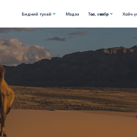
Бидний тухай
Мэдээ
Төсөл, хөтөлбөр
Хойч үе