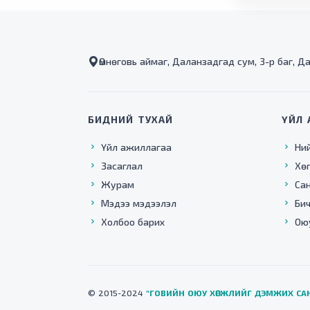
Өмнөговь аймаг, Даланзадгад сум, 3-р баг, Д
БИДНИЙ ТУХАЙ
ҮЙЛ 
Үйл ажиллагаа
Ни
Засаглал
Хө
Журам
Са
Мэдээ мэдээлэл
Бич
Холбоо барих
Ою
© 2015-2024
"ГОВИЙН ОЮУ ХӨГЖЛИЙГ ДЭМЖИХ СА