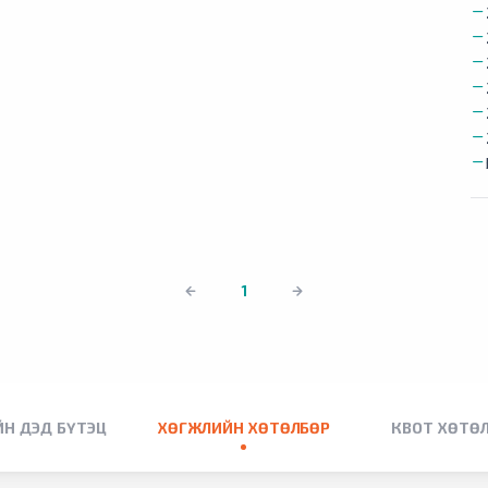
1
Н ДЭД БҮТЭЦ
ХӨГЖЛИЙН ХӨТӨЛБӨР
КВОТ ХӨТӨ