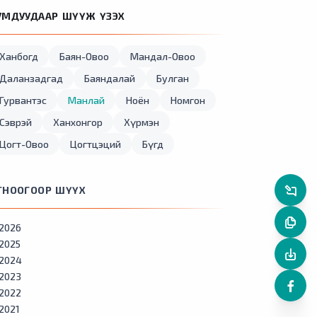
УМДУУДААР ШҮҮЖ ҮЗЭХ
Ханбогд
Баян-Овоо
Мандал-Овоо
Даланзадгад
Баяндалай
Булган
Гурвантэс
Манлай
Ноён
Номгон
Сэврэй
Ханхонгор
Хүрмэн
Цогт-Овоо
Цогтцэций
Бүгд
ГНООГООР ШҮҮХ
2026
2025
2024
2023
2022
2021