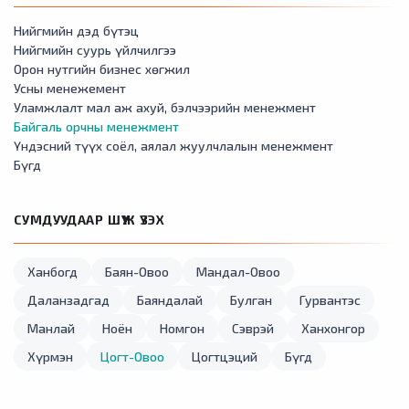
Нийгмийн дэд бүтэц
Нийгмийн суурь үйлчилгээ
Орон нутгийн бизнес хөгжил
Усны менежемент
Уламжлалт мал аж ахуй, бэлчээрийн менежмент
Байгаль орчны менежмент
Үндэсний түүх соёл, аялал жуулчлалын менежмент
Бүгд
СУМДУУДААР ШҮҮЖ ҮЗЭХ
Ханбогд
Баян-Овоо
Мандал-Овоо
Даланзадгад
Баяндалай
Булган
Гурвантэс
Манлай
Ноён
Номгон
Сэврэй
Ханхонгор
Хүрмэн
Цогт-Овоо
Цогтцэций
Бүгд