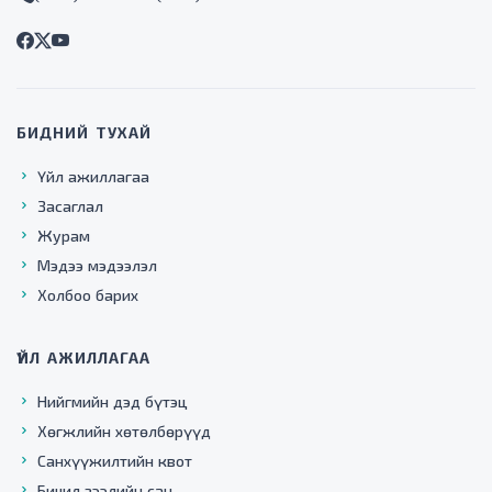
БИДНИЙ ТУХАЙ
Үйл ажиллагаа
Засаглал
Журам
Мэдээ мэдээлэл
Холбоо барих
ҮЙЛ АЖИЛЛАГАА
Нийгмийн дэд бүтэц
Хөгжлийн хөтөлбөрүүд
Санхүүжилтийн квот
Бичил зээлийн сан