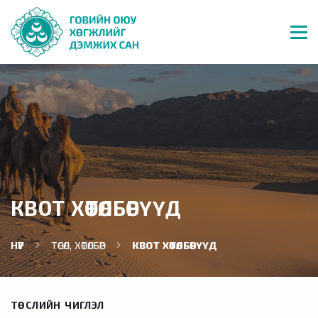
КВОТ ХӨТӨЛБӨРҮҮД
НҮҮР
ТӨСӨЛ, ХӨТӨЛБӨР
КВОТ ХӨТӨЛБӨРҮҮД
ТӨСЛИЙН ЧИГЛЭЛ