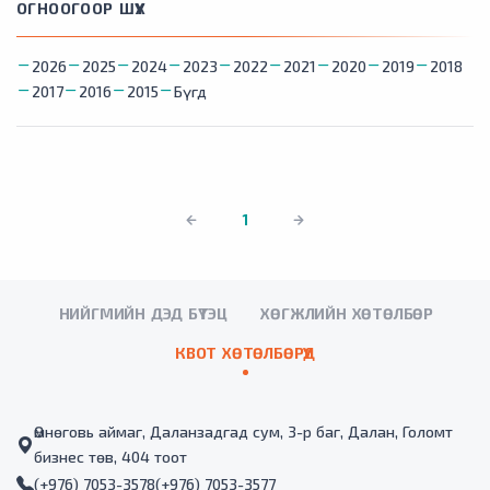
ОГНООГООР ШҮҮХ
2026
2025
2024
2023
2022
2021
2020
2019
2018
2017
2016
2015
Бүгд
1
НИЙГМИЙН ДЭД БҮТЭЦ
ХӨГЖЛИЙН ХӨТӨЛБӨР
КВОТ ХӨТӨЛБӨРҮҮД
Өмнөговь аймаг, Даланзадгад сум, 3-р баг, Далан, Голомт
бизнес төв, 404 тоот
(+976) 7053-3578
(+976) 7053-3577