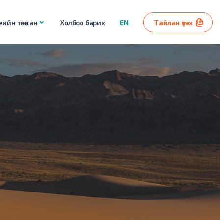
ийн төлөө сан
Холбоо барих
EN
Тайлан үзэх