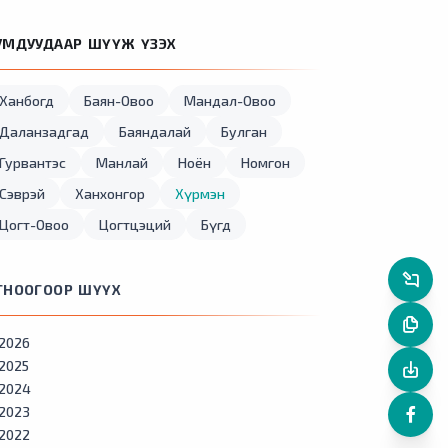
УМДУУДААР ШҮҮЖ ҮЗЭХ
Ханбогд
Баян-Овоо
Мандал-Овоо
Даланзадгад
Баяндалай
Булган
Гурвантэс
Манлай
Ноён
Номгон
Сэврэй
Ханхонгор
Хүрмэн
Цогт-Овоо
Цогтцэций
Бүгд
ГНООГООР ШҮҮХ
2026
2025
2024
2023
2022