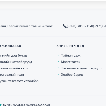
алан, Голомт бизнес төв, 404 тоот
(+976) 7053-3578
(+976) 
АЖИЛЛАГАА
ХЭРЭГЛЭГЧДЭД
йгмийн дэд бүтэц
Тайлан үзэх
гжлийн хөтөлбөрүүд
Маягт татах
нхүүжилтийн квот
Түгээмэл асуулт, хариулт
ил зээлийн сан
Холбоо барих
утны тэтгэлэгт хөтөлбөр
Н"
БҮХ ЭРХ ХУУЛИАР ХАМГААЛАГДСАН