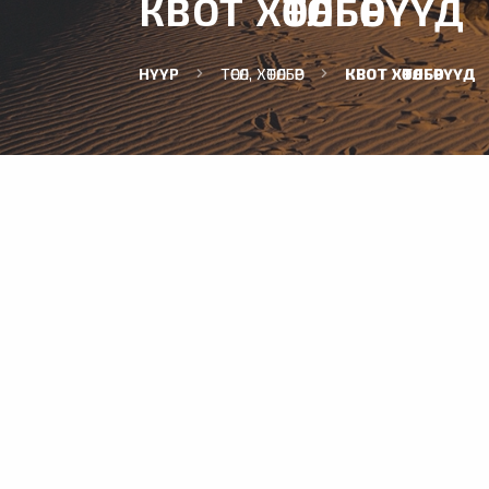
КВОТ ХӨТӨЛБӨРҮҮД
НҮҮР
ТӨСӨЛ, ХӨТӨЛБӨР
КВОТ ХӨТӨЛБӨРҮҮД