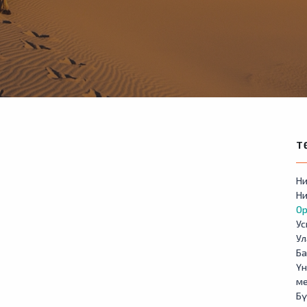
Т
Ни
Ни
Ор
У
Ул
Б
Үн
м
Бү