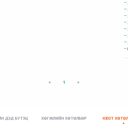
1
Н ДЭД БҮТЭЦ
ХӨГЖЛИЙН ХӨТӨЛБӨР
КВОТ ХӨТӨ