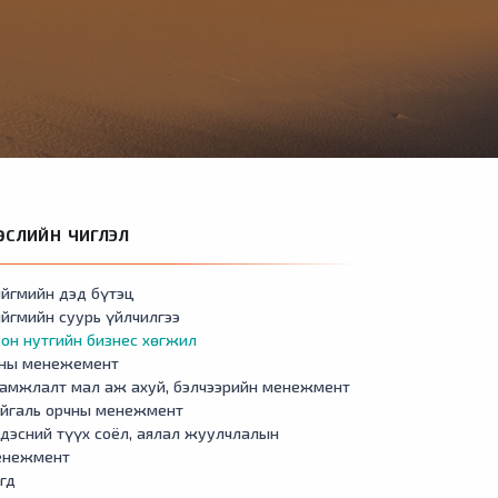
ӨСЛИЙН ЧИГЛЭЛ
йгмийн дэд бүтэц
йгмийн суурь үйлчилгээ
он нутгийн бизнес хөгжил
сны менежемент
амжлалт мал аж ахуй, бэлчээрийн менежмент
айгаль орчны менежмент
дэсний түүх соёл, аялал жуулчлалын
енежмент
гд