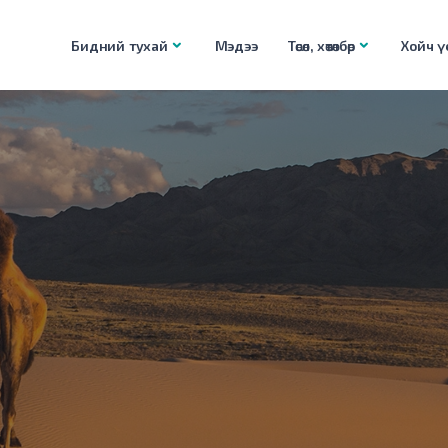
Бидний тухай
Мэдээ
Төсөл, хөтөлбөр
Хойч үе