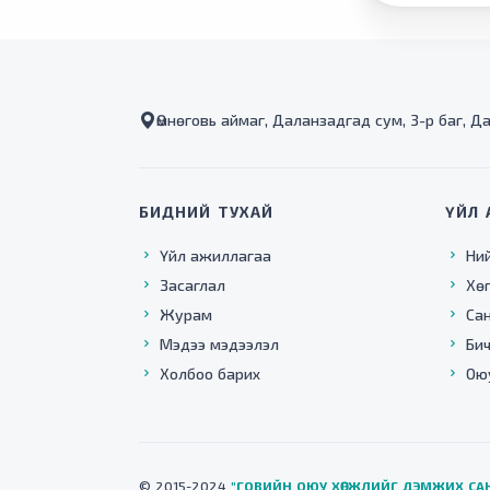
Өмнөговь аймаг, Даланзадгад сум, 3-р баг, Д
БИДНИЙ ТУХАЙ
ҮЙЛ 
Үйл ажиллагаа
Ни
Засаглал
Хө
Журам
Са
Мэдээ мэдээлэл
Бич
Холбоо барих
Ою
© 2015-2024
"ГОВИЙН ОЮУ ХӨГЖЛИЙГ ДЭМЖИХ СА