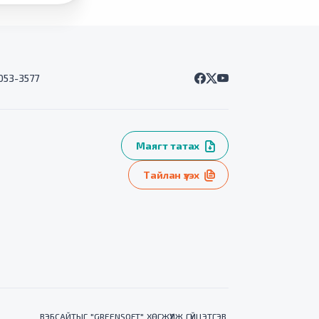
7053-3577
Маягт татах
Тайлан үзэх
ВЭБСАЙТ
ЫГ "
GREENSOFT
" ХӨГЖҮҮЛЖ ГҮЙЦЭТГЭВ.