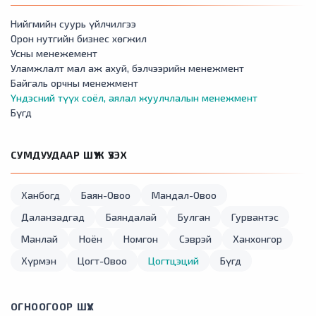
Нийгмийн суурь үйлчилгээ
Орон нутгийн бизнес хөгжил
Усны менежемент
Уламжлалт мал аж ахуй, бэлчээрийн менежмент
Байгаль орчны менежмент
Үндэсний түүх соёл, аялал жуулчлалын менежмент
Бүгд
СУМДУУДААР ШҮҮЖ ҮЗЭХ
Ханбогд
Баян-Овоо
Мандал-Овоо
Даланзадгад
Баяндалай
Булган
Гурвантэс
Манлай
Ноён
Номгон
Сэврэй
Ханхонгор
Хүрмэн
Цогт-Овоо
Цогтцэций
Бүгд
ОГНООГООР ШҮҮХ