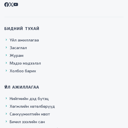
БИДНИЙ ТУХАЙ
Үйл ажиллагаа
Засаглал
Журам
Мэдээ мэдээлэл
Холбоо барих
ҮЙЛ АЖИЛЛАГАА
Нийгмийн дэд бүтэц
Хөгжлийн хөтөлбөрүүд
Санхүүжилтийн квот
Бичил зээлийн сан