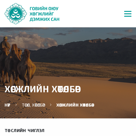
ХӨГЖЛИЙН ХӨТӨЛБӨР
НҮҮР
ТӨСӨЛ, ХӨТӨЛБӨР
ХӨГЖЛИЙН ХӨТӨЛБӨР
ТӨСЛИЙН ЧИГЛЭЛ