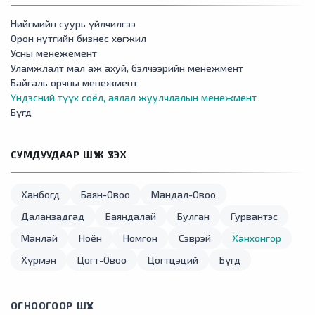
Нийгмийн суурь үйлчилгээ
Орон нутгийн бизнес хөгжил
Усны менежемент
Уламжлалт мал аж ахуй, бэлчээрийн менежмент
Байгаль орчны менежмент
Үндэсний түүх соёл, аялал жуулчлалын менежмент
Бүгд
СУМДУУДААР ШҮҮЖ ҮЗЭХ
Ханбогд
Баян-Овоо
Мандал-Овоо
Даланзадгад
Баяндалай
Булган
Гурвантэс
Манлай
Ноён
Номгон
Сэврэй
Ханхонгор
Хүрмэн
Цогт-Овоо
Цогтцэций
Бүгд
ОГНООГООР ШҮҮХ