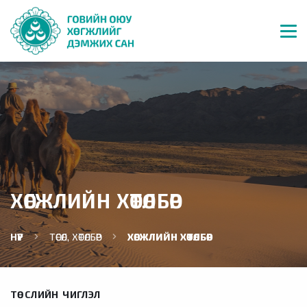
ХӨГЖЛИЙН ХӨТӨЛБӨР
НҮҮР
ТӨСӨЛ, ХӨТӨЛБӨР
ХӨГЖЛИЙН ХӨТӨЛБӨР
ТӨСЛИЙН ЧИГЛЭЛ