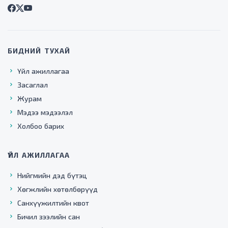
БИДНИЙ ТУХАЙ
Үйл ажиллагаа
Засаглал
Журам
Мэдээ мэдээлэл
Холбоо барих
ҮЙЛ АЖИЛЛАГАА
Нийгмийн дэд бүтэц
Хөгжлийн хөтөлбөрүүд
Санхүүжилтийн квот
Бичил зээлийн сан