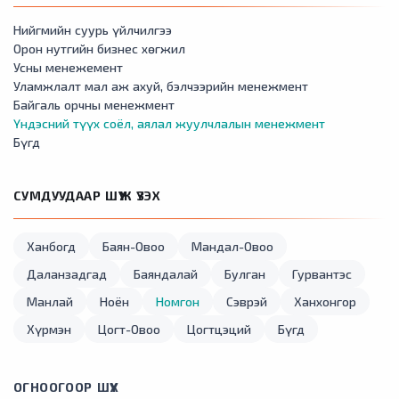
Нийгмийн суурь үйлчилгээ
Орон нутгийн бизнес хөгжил
Усны менежемент
Уламжлалт мал аж ахуй, бэлчээрийн менежмент
Байгаль орчны менежмент
Үндэсний түүх соёл, аялал жуулчлалын менежмент
Бүгд
СУМДУУДААР ШҮҮЖ ҮЗЭХ
Ханбогд
Баян-Овоо
Мандал-Овоо
Даланзадгад
Баяндалай
Булган
Гурвантэс
Манлай
Ноён
Номгон
Сэврэй
Ханхонгор
Хүрмэн
Цогт-Овоо
Цогтцэций
Бүгд
ОГНООГООР ШҮҮХ