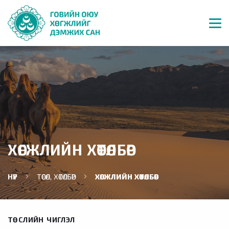
ХӨГЖЛИЙН ХӨТӨЛБӨР
НҮҮР
ТӨСӨЛ, ХӨТӨЛБӨР
ХӨГЖЛИЙН ХӨТӨЛБӨР
ТӨСЛИЙН ЧИГЛЭЛ