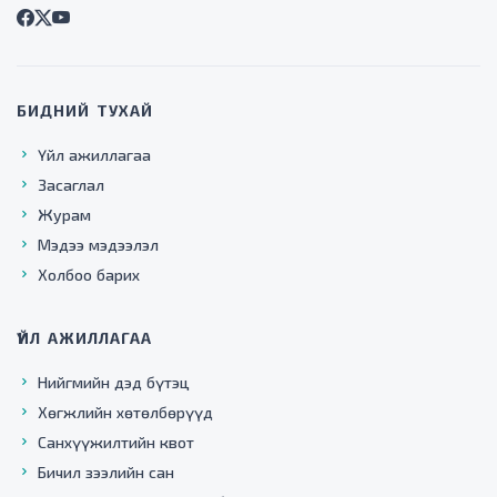
БИДНИЙ ТУХАЙ
Үйл ажиллагаа
Засаглал
Журам
Мэдээ мэдээлэл
Холбоо барих
ҮЙЛ АЖИЛЛАГАА
Нийгмийн дэд бүтэц
Хөгжлийн хөтөлбөрүүд
Санхүүжилтийн квот
Бичил зээлийн сан