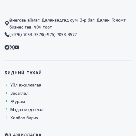
Өмнөговь аймаг, Даланзадгад сум, 3-р баг, Далан, Голомт
бизнес төв, 404 тоот
(+976) 7053-3578
(+976) 7053-3577
БИДНИЙ ТУХАЙ
Үйл ажиллагаа
Засаглал
Журам
Мэдээ мэдээлэл
Холбоо барих
ҮЙЛ АЖИЛЛАГАА