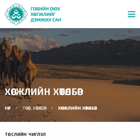
ХӨГЖЛИЙН ХӨТӨЛБӨР
НҮҮР
ТӨСӨЛ, ХӨТӨЛБӨР
ХӨГЖЛИЙН ХӨТӨЛБӨР
ТӨСЛИЙН ЧИГЛЭЛ