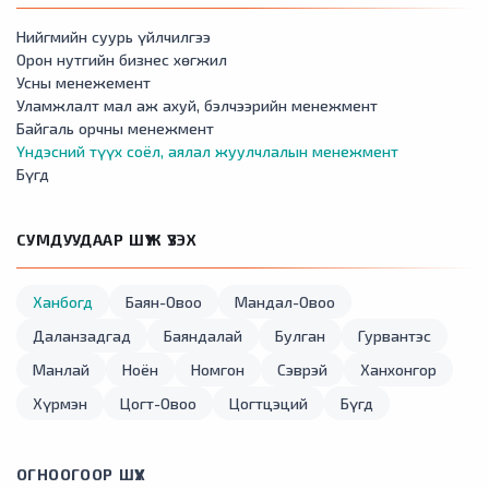
Нийгмийн суурь үйлчилгээ
Орон нутгийн бизнес хөгжил
Усны менежемент
Уламжлалт мал аж ахуй, бэлчээрийн менежмент
Байгаль орчны менежмент
Үндэсний түүх соёл, аялал жуулчлалын менежмент
Бүгд
СУМДУУДААР ШҮҮЖ ҮЗЭХ
Ханбогд
Баян-Овоо
Мандал-Овоо
Даланзадгад
Баяндалай
Булган
Гурвантэс
Манлай
Ноён
Номгон
Сэврэй
Ханхонгор
Хүрмэн
Цогт-Овоо
Цогтцэций
Бүгд
ОГНООГООР ШҮҮХ