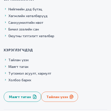
Нийгмийн дэд бүтэц
Хөгжлийн хөтөлбөрүүд
Санхүүжилтийн квот
Бичил зээлийн сан
Оюутны тэтгэлэгт хөтөлбөр
ХЭРЭГЛЭГЧДЭД
Тайлан үзэх
Маягт татах
Түгээмэл асуулт, хариулт
Холбоо барих
Маягт татах
Тайлан үзэх