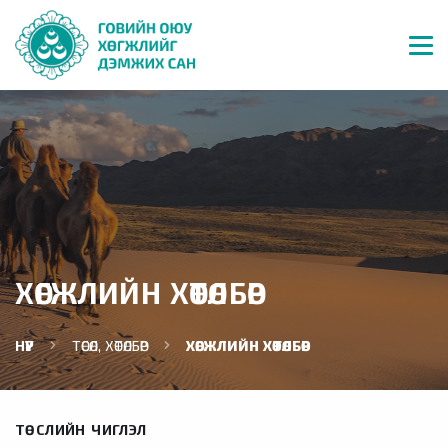
ХӨГЖЛИЙН ХӨТӨЛБӨР
НҮҮР
ТӨСӨЛ, ХӨТӨЛБӨР
ХӨГЖЛИЙН ХӨТӨЛБӨР
ТӨСЛИЙН ЧИГЛЭЛ