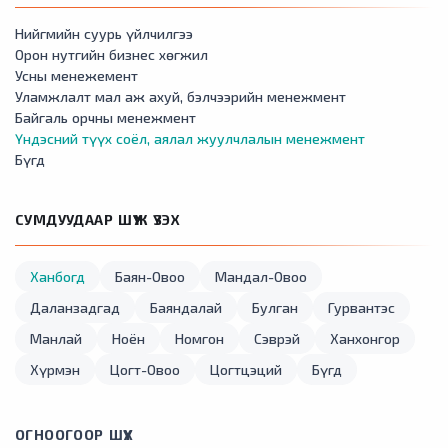
Нийгмийн суурь үйлчилгээ
Орон нутгийн бизнес хөгжил
Усны менежемент
Уламжлалт мал аж ахуй, бэлчээрийн менежмент
Байгаль орчны менежмент
Үндэсний түүх соёл, аялал жуулчлалын менежмент
Бүгд
СУМДУУДААР ШҮҮЖ ҮЗЭХ
Ханбогд
Баян-Овоо
Мандал-Овоо
Даланзадгад
Баяндалай
Булган
Гурвантэс
Манлай
Ноён
Номгон
Сэврэй
Ханхонгор
Хүрмэн
Цогт-Овоо
Цогтцэций
Бүгд
ОГНООГООР ШҮҮХ