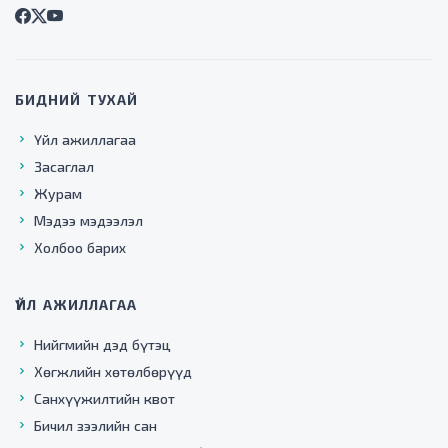
БИДНИЙ ТУХАЙ
Үйл ажиллагаа
Засаглал
Журам
Мэдээ мэдээлэл
Холбоо барих
ҮЙЛ АЖИЛЛАГАА
Нийгмийн дэд бүтэц
Хөгжлийн хөтөлбөрүүд
Санхүүжилтийн квот
Бичил зээлийн сан