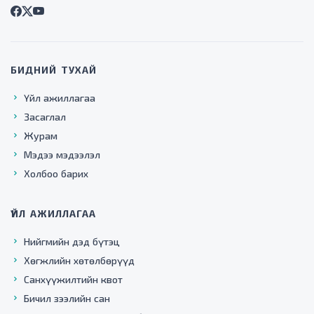
БИДНИЙ ТУХАЙ
Үйл ажиллагаа
Засаглал
Журам
Мэдээ мэдээлэл
Холбоо барих
ҮЙЛ АЖИЛЛАГАА
Нийгмийн дэд бүтэц
Хөгжлийн хөтөлбөрүүд
Санхүүжилтийн квот
Бичил зээлийн сан