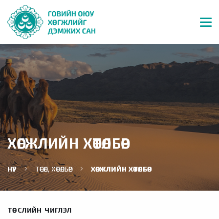
ХӨГЖЛИЙН ХӨТӨЛБӨР
НҮҮР
ТӨСӨЛ, ХӨТӨЛБӨР
ХӨГЖЛИЙН ХӨТӨЛБӨР
ТӨСЛИЙН ЧИГЛЭЛ