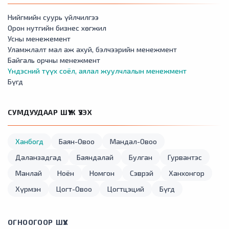
Нийгмийн суурь үйлчилгээ
Орон нутгийн бизнес хөгжил
Усны менежемент
Уламжлалт мал аж ахуй, бэлчээрийн менежмент
Байгаль орчны менежмент
Үндэсний түүх соёл, аялал жуулчлалын менежмент
Бүгд
СУМДУУДААР ШҮҮЖ ҮЗЭХ
Ханбогд
Баян-Овоо
Мандал-Овоо
Даланзадгад
Баяндалай
Булган
Гурвантэс
Манлай
Ноён
Номгон
Сэврэй
Ханхонгор
Хүрмэн
Цогт-Овоо
Цогтцэций
Бүгд
ОГНООГООР ШҮҮХ