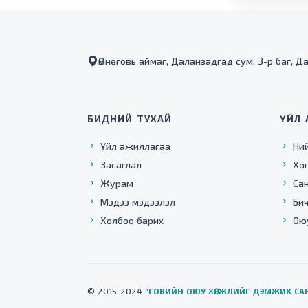
Өмнөговь аймаг, Даланзадгад сум, 3-р баг, Д
БИДНИЙ ТУХАЙ
ҮЙЛ 
Үйл ажиллагаа
Ни
Засаглал
Хө
Журам
Са
Мэдээ мэдээлэл
Бич
Холбоо барих
Ою
© 2015-2024
"ГОВИЙН ОЮУ ХӨГЖЛИЙГ ДЭМЖИХ СА