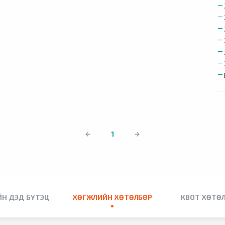
1
Н ДЭД БҮТЭЦ
ХӨГЖЛИЙН ХӨТӨЛБӨР
КВОТ ХӨТӨ