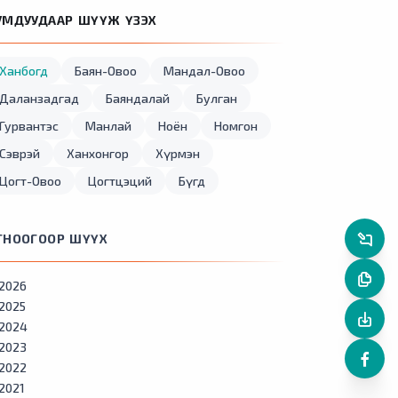
УМДУУДААР ШҮҮЖ ҮЗЭХ
Ханбогд
Баян-Овоо
Мандал-Овоо
Даланзадгад
Баяндалай
Булган
Гурвантэс
Манлай
Ноён
Номгон
Сэврэй
Ханхонгор
Хүрмэн
Цогт-Овоо
Цогтцэций
Бүгд
ГНООГООР ШҮҮХ
2026
2025
2024
2023
2022
2021