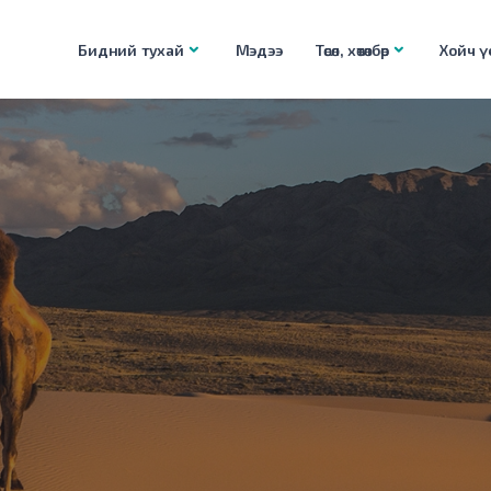
Бидний тухай
Мэдээ
Төсөл, хөтөлбөр
Хойч үе