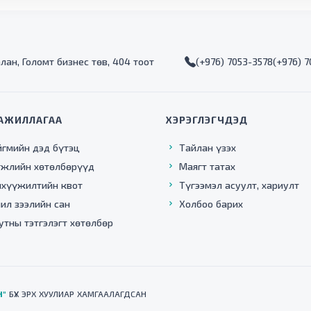
алан, Голомт бизнес төв, 404 тоот
(+976) 7053-3578
(+976) 
АЖИЛЛАГАА
ХЭРЭГЛЭГЧДЭД
йгмийн дэд бүтэц
Тайлан үзэх
гжлийн хөтөлбөрүүд
Маягт татах
нхүүжилтийн квот
Түгээмэл асуулт, хариулт
ил зээлийн сан
Холбоо барих
утны тэтгэлэгт хөтөлбөр
Н"
БҮХ ЭРХ ХУУЛИАР ХАМГААЛАГДСАН