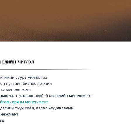
ӨСЛИЙН ЧИГЛЭЛ
йгмийн суурь үйлчилгээ
он нутгийн бизнес хөгжил
сны менежемент
амжлалт мал аж ахуй, бэлчээрийн менежмент
айгаль орчны менежмент
дэсний түүх соёл, аялал жуулчлалын
енежмент
гд