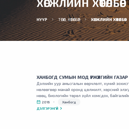
ХӨГЖЛИЙН ХӨТӨЛБӨР
НҮҮР
ТӨСӨЛ, ХӨТӨЛБӨР
ХӨГЖЛИЙН ХӨТӨЛБӨР
ХАНБОГД СУМЫН МОД ҮРЖҮҮЛГИЙН ГАЗАР
Дэлхийн уур амьсгалын өөрчлөлт, хүний зохис
нөлөөгөөр манай оронд цөлжилт, хөрсний элэгд
нөөц, биологийн төрөл зүйл хомсдох, байгали
нэмэгдэх асуудал үүсч байгаа нь Ханбогд сум
2016
Ханбогд
цөлжилт ихээр явагдах болсон. Уг асуудлыг ш
ДЭЛГЭРЭНГҮЙ
ойжуулалтын ажил хийх зайлшгүй шаардлагатай байс
сумын ерөнхий төлөвлөгөөнд суусан ногоон б
навчит мод тарих ажил хийсэн