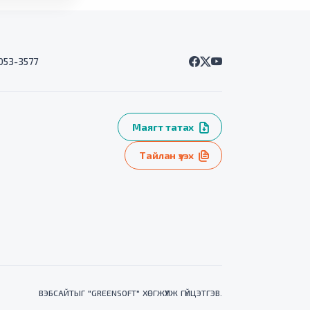
7053-3577
Маягт татах
Тайлан үзэх
ВЭБСАЙТ
ЫГ "
GREENSOFT
" ХӨГЖҮҮЛЖ ГҮЙЦЭТГЭВ.