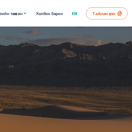
ийн төлөө сан
Холбоо барих
EN
Тайлан үзэх