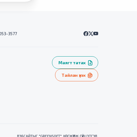
7053-3577
Маягт татах
Тайлан үзэх
ВЭБСАЙТ
ЫГ "
GREENSOFT
" ХӨГЖҮҮЛЖ ГҮЙЦЭТГЭВ.