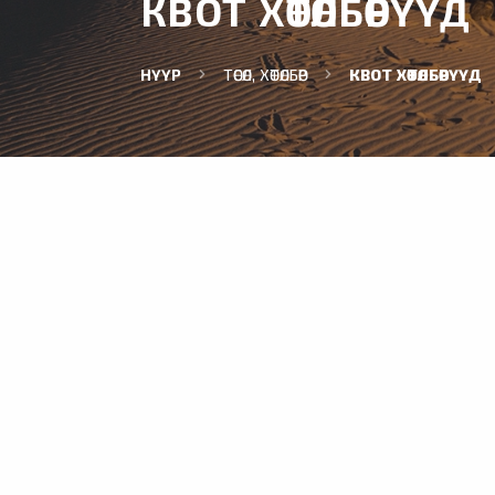
КВОТ ХӨТӨЛБӨРҮҮД
НҮҮР
ТӨСӨЛ, ХӨТӨЛБӨР
КВОТ ХӨТӨЛБӨРҮҮД