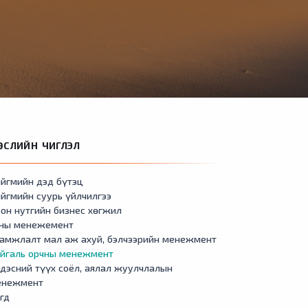
ӨСЛИЙН ЧИГЛЭЛ
йгмийн дэд бүтэц
йгмийн суурь үйлчилгээ
он нутгийн бизнес хөгжил
сны менежемент
амжлалт мал аж ахуй, бэлчээрийн менежмент
айгаль орчны менежмент
дэсний түүх соёл, аялал жуулчлалын
енежмент
гд