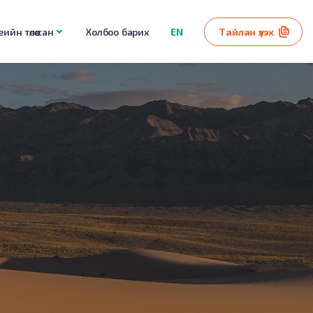
ийн төлөө сан
Холбоо барих
EN
Тайлан үзэх