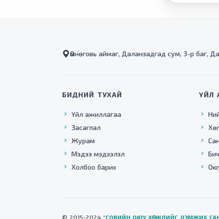
Өмнөговь аймаг, Даланзадгад сум, 3-р баг, Д
БИДНИЙ ТУХАЙ
ҮЙЛ 
Үйл ажиллагаа
Ни
Засаглал
Хө
Журам
Са
Мэдээ мэдээлэл
Бич
Холбоо барих
Ою
© 2015-2024
"ГОВИЙН ОЮУ ХӨГЖЛИЙГ ДЭМЖИХ СА