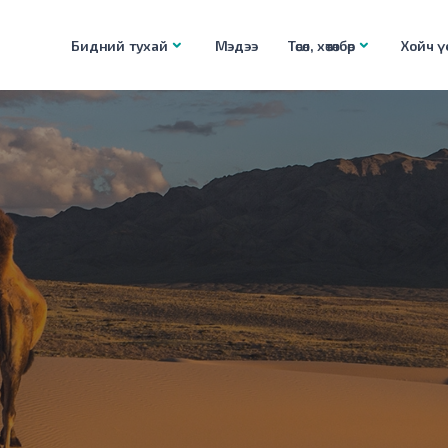
Бидний тухай
Мэдээ
Төсөл, хөтөлбөр
Хойч үе