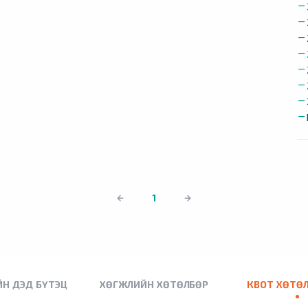
1
Н ДЭД БҮТЭЦ
ХӨГЖЛИЙН ХӨТӨЛБӨР
КВОТ ХӨТӨ