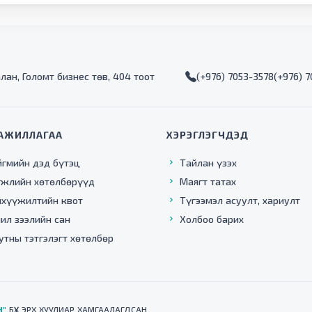
алан, Голомт бизнес төв, 404 тоот
(+976) 7053-3578
(+976) 
АЖИЛЛАГАА
ХЭРЭГЛЭГЧДЭД
йгмийн дэд бүтэц
Тайлан үзэх
гжлийн хөтөлбөрүүд
Маягт татах
нхүүжилтийн квот
Түгээмэл асуулт, хариулт
ил зээлийн сан
Холбоо барих
утны тэтгэлэгт хөтөлбөр
Н"
БҮХ ЭРХ ХУУЛИАР ХАМГААЛАГДСАН