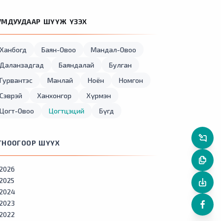
УМДУУДААР ШҮҮЖ ҮЗЭХ
Ханбогд
Баян-Овоо
Мандал-Овоо
Даланзадгад
Баяндалай
Булган
Гурвантэс
Манлай
Ноён
Номгон
Сэврэй
Ханхонгор
Хүрмэн
Цогт-Овоо
Цогтцэций
Бүгд
ГНООГООР ШҮҮХ
2026
2025
2024
2023
2022