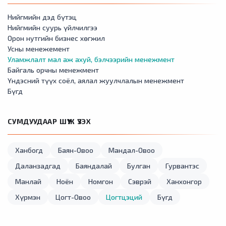
Нийгмийн дэд бүтэц
Нийгмийн суурь үйлчилгээ
Орон нутгийн бизнес хөгжил
Усны менежемент
Уламжлалт мал аж ахуй, бэлчээрийн менежмент
Байгаль орчны менежмент
Үндэсний түүх соёл, аялал жуулчлалын менежмент
Бүгд
СУМДУУДААР ШҮҮЖ ҮЗЭХ
Ханбогд
Баян-Овоо
Мандал-Овоо
Даланзадгад
Баяндалай
Булган
Гурвантэс
Манлай
Ноён
Номгон
Сэврэй
Ханхонгор
Хүрмэн
Цогт-Овоо
Цогтцэций
Бүгд