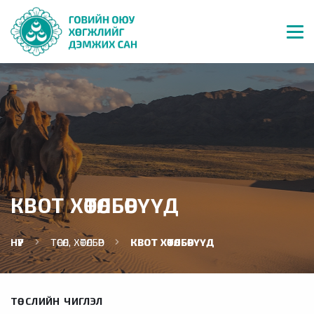
КВОТ ХӨТӨЛБӨРҮҮД
НҮҮР
ТӨСӨЛ, ХӨТӨЛБӨР
КВОТ ХӨТӨЛБӨРҮҮД
ТӨСЛИЙН ЧИГЛЭЛ