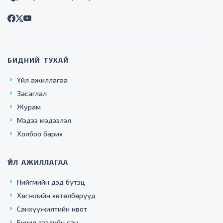
БИДНИЙ ТУХАЙ
Үйл ажиллагаа
Засаглал
Журам
Мэдээ мэдээлэл
Холбоо барих
ҮЙЛ АЖИЛЛАГАА
Нийгмийн дэд бүтэц
Хөгжлийн хөтөлбөрүүд
Санхүүжилтийн квот
Бичил зээлийн сан