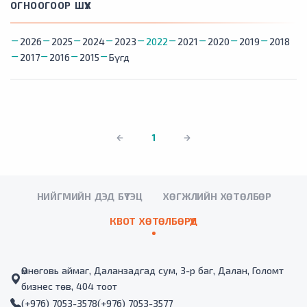
ОГНООГООР ШҮҮХ
2026
2025
2024
2023
2022
2021
2020
2019
2018
2017
2016
2015
Бүгд
1
НИЙГМИЙН ДЭД БҮТЭЦ
ХӨГЖЛИЙН ХӨТӨЛБӨР
КВОТ ХӨТӨЛБӨРҮҮД
Өмнөговь аймаг, Даланзадгад сум, 3-р баг, Далан, Голомт
бизнес төв, 404 тоот
(+976) 7053-3578
(+976) 7053-3577