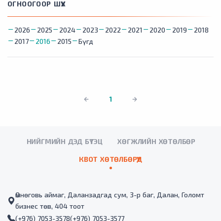
ОГНООГООР ШҮҮХ
2026
2025
2024
2023
2022
2021
2020
2019
2018
2017
2016
2015
Бүгд
1
НИЙГМИЙН ДЭД БҮТЭЦ
ХӨГЖЛИЙН ХӨТӨЛБӨР
КВОТ ХӨТӨЛБӨРҮҮД
Өмнөговь аймаг, Даланзадгад сум, 3-р баг, Далан, Голомт
бизнес төв, 404 тоот
(+976) 7053-3578
(+976) 7053-3577