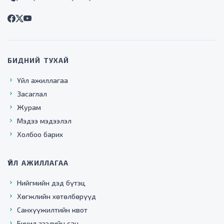
БИДНИЙ ТУХАЙ
Үйл ажиллагаа
Засаглал
Журам
Мэдээ мэдээлэл
Холбоо барих
ҮЙЛ АЖИЛЛАГАА
Нийгмийн дэд бүтэц
Хөгжлийн хөтөлбөрүүд
Санхүүжилтийн квот
Бичил зээлийн сан