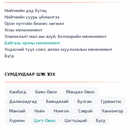
Нийгмийн дэд бүтэц
Нийгмийн суурь үйлчилгээ
Орон нутгийн бизнес хөгжил
Усны менежемент
Уламжлалт мал аж ахуй, бэлчээрийн менежмент
Байгаль орчны менежмент
Үндэсний түүх соёл, аялал жуулчлалын менежмент
Бүгд
СУМДУУДААР ШҮҮЖ ҮЗЭХ
Ханбогд
Баян-Овоо
Мандал-Овоо
Даланзадгад
Баяндалай
Булган
Гурвантэс
Манлай
Ноён
Номгон
Сэврэй
Ханхонгор
Хүрмэн
Цогт-Овоо
Цогтцэций
Бүгд