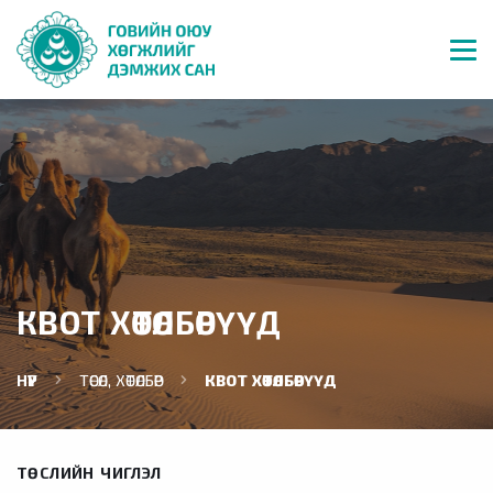
КВОТ ХӨТӨЛБӨРҮҮД
НҮҮР
ТӨСӨЛ, ХӨТӨЛБӨР
КВОТ ХӨТӨЛБӨРҮҮД
ТӨСЛИЙН ЧИГЛЭЛ