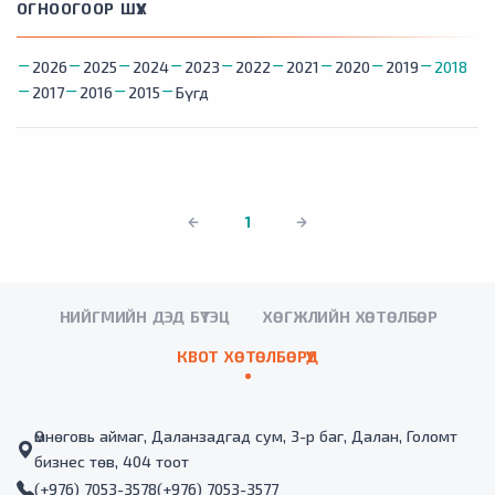
ОГНООГООР ШҮҮХ
2026
2025
2024
2023
2022
2021
2020
2019
2018
2017
2016
2015
Бүгд
1
НИЙГМИЙН ДЭД БҮТЭЦ
ХӨГЖЛИЙН ХӨТӨЛБӨР
КВОТ ХӨТӨЛБӨРҮҮД
Өмнөговь аймаг, Даланзадгад сум, 3-р баг, Далан, Голомт
бизнес төв, 404 тоот
(+976) 7053-3578
(+976) 7053-3577