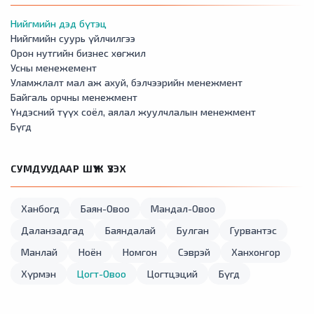
Нийгмийн дэд бүтэц
Нийгмийн суурь үйлчилгээ
Орон нутгийн бизнес хөгжил
Усны менежемент
Уламжлалт мал аж ахуй, бэлчээрийн менежмент
Байгаль орчны менежмент
Үндэсний түүх соёл, аялал жуулчлалын менежмент
Бүгд
СУМДУУДААР ШҮҮЖ ҮЗЭХ
Ханбогд
Баян-Овоо
Мандал-Овоо
Даланзадгад
Баяндалай
Булган
Гурвантэс
Манлай
Ноён
Номгон
Сэврэй
Ханхонгор
Хүрмэн
Цогт-Овоо
Цогтцэций
Бүгд