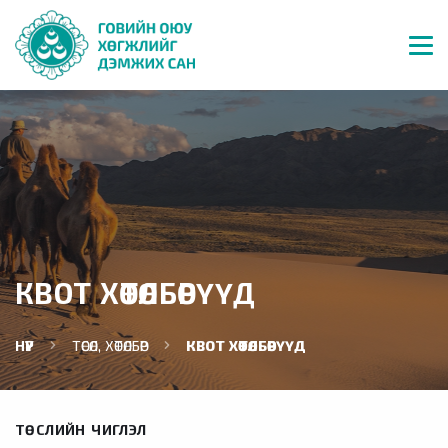
КВОТ ХӨТӨЛБӨРҮҮД
НҮҮР
ТӨСӨЛ, ХӨТӨЛБӨР
КВОТ ХӨТӨЛБӨРҮҮД
ТӨСЛИЙН ЧИГЛЭЛ