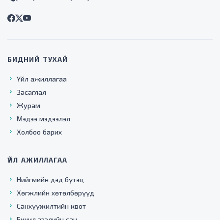
БИДНИЙ ТУХАЙ
Үйл ажиллагаа
Засаглал
Журам
Мэдээ мэдээлэл
Холбоо барих
ҮЙЛ АЖИЛЛАГАА
Нийгмийн дэд бүтэц
Хөгжлийн хөтөлбөрүүд
Санхүүжилтийн квот
Бичил зээлийн сан