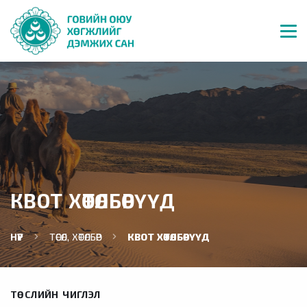
КВОТ ХӨТӨЛБӨРҮҮД
НҮҮР
ТӨСӨЛ, ХӨТӨЛБӨР
КВОТ ХӨТӨЛБӨРҮҮД
ТӨСЛИЙН ЧИГЛЭЛ