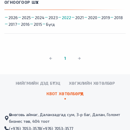
ОГНООГООР ШҮҮХ
2026
2025
2024
2023
2022
2021
2020
2019
2018
2017
2016
2015
Бүгд
1
НИЙГМИЙН ДЭД БҮТЭЦ
ХӨГЖЛИЙН ХӨТӨЛБӨР
КВОТ ХӨТӨЛБӨРҮҮД
Өмнөговь аймаг, Даланзадгад сум, 3-р баг, Далан, Голомт
бизнес төв, 404 тоот
(+976) 7053-3578
(+976) 7053-3577