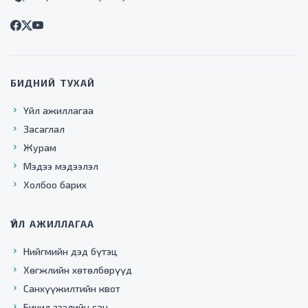
БИДНИЙ ТУХАЙ
Үйл ажиллагаа
Засаглал
Журам
Мэдээ мэдээлэл
Холбоо барих
ҮЙЛ АЖИЛЛАГАА
Нийгмийн дэд бүтэц
Хөгжлийн хөтөлбөрүүд
Санхүүжилтийн квот
Бичил зээлийн сан