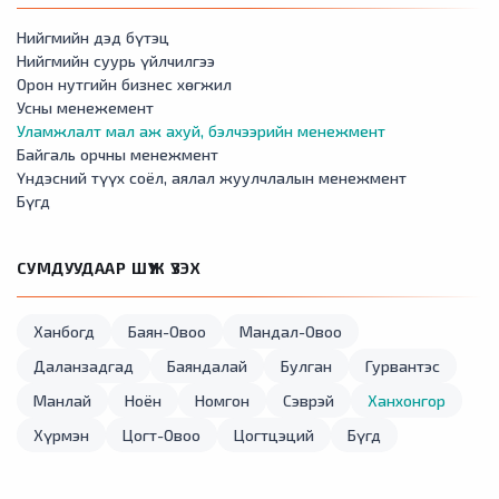
Нийгмийн дэд бүтэц
Нийгмийн суурь үйлчилгээ
Орон нутгийн бизнес хөгжил
Усны менежемент
Уламжлалт мал аж ахуй, бэлчээрийн менежмент
Байгаль орчны менежмент
Үндэсний түүх соёл, аялал жуулчлалын менежмент
Бүгд
СУМДУУДААР ШҮҮЖ ҮЗЭХ
Ханбогд
Баян-Овоо
Мандал-Овоо
Даланзадгад
Баяндалай
Булган
Гурвантэс
Манлай
Ноён
Номгон
Сэврэй
Ханхонгор
Хүрмэн
Цогт-Овоо
Цогтцэций
Бүгд