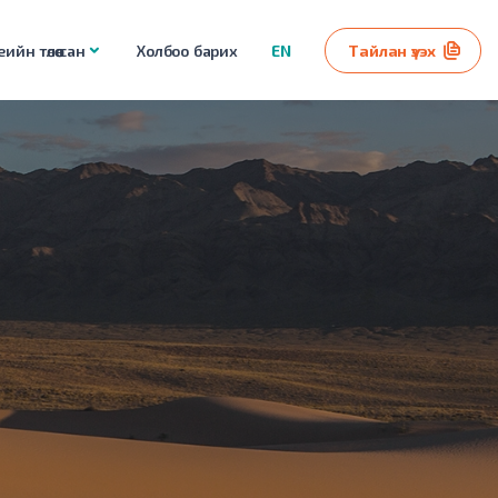
ийн төлөө сан
Холбоо барих
EN
Тайлан үзэх