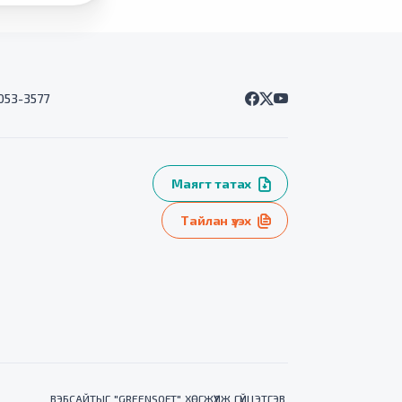
7053-3577
Маягт татах
Тайлан үзэх
ВЭБСАЙТ
ЫГ "
GREENSOFT
" ХӨГЖҮҮЛЖ ГҮЙЦЭТГЭВ.