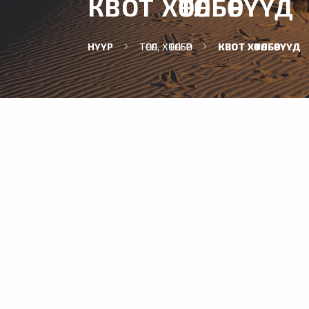
КВОТ ХӨТӨЛБӨРҮҮД
НҮҮР
ТӨСӨЛ, ХӨТӨЛБӨР
КВОТ ХӨТӨЛБӨРҮҮД