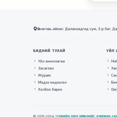
Өмнөговь аймаг, Даланзадгад сум, 3-р баг, Д
БИДНИЙ ТУХАЙ
ҮЙЛ 
Үйл ажиллагаа
Ни
Засаглал
Хө
Журам
Са
Мэдээ мэдээлэл
Бич
Холбоо барих
Ою
© 2015-2024
"ГОВИЙН ОЮУ ХӨГЖЛИЙГ ДЭМЖИХ СА