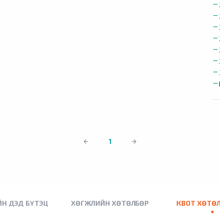
1
Н ДЭД БҮТЭЦ
ХӨГЖЛИЙН ХӨТӨЛБӨР
КВОТ ХӨТӨ