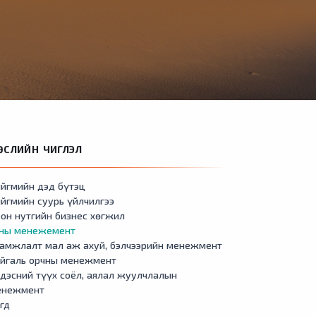
ӨСЛИЙН ЧИГЛЭЛ
йгмийн дэд бүтэц
йгмийн суурь үйлчилгээ
он нутгийн бизнес хөгжил
сны менежемент
амжлалт мал аж ахуй, бэлчээрийн менежмент
айгаль орчны менежмент
дэсний түүх соёл, аялал жуулчлалын
енежмент
гд