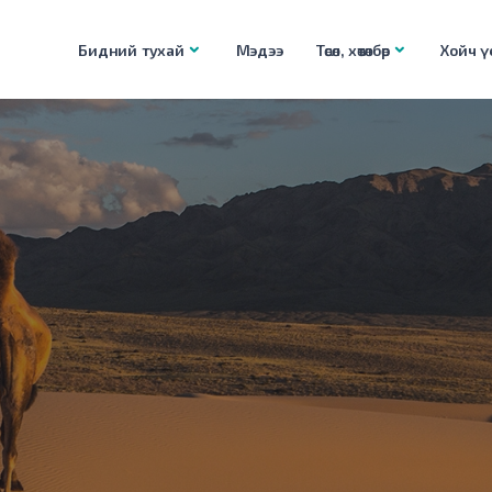
Бидний тухай
Мэдээ
Төсөл, хөтөлбөр
Хойч үе