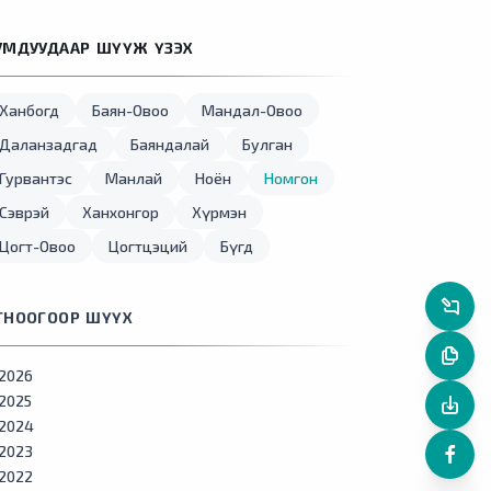
УМДУУДААР ШҮҮЖ ҮЗЭХ
Ханбогд
Баян-Овоо
Мандал-Овоо
Даланзадгад
Баяндалай
Булган
Гурвантэс
Манлай
Ноён
Номгон
Сэврэй
Ханхонгор
Хүрмэн
Цогт-Овоо
Цогтцэций
Бүгд
ГНООГООР ШҮҮХ
2026
2025
2024
2023
2022