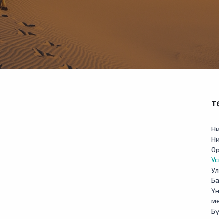
Т
Ни
Ни
Ор
У
Ул
Б
Үн
м
Бү