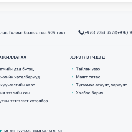
алан, Голомт бизнес төв, 404 тоот
(+976) 7053-3578
(+976) 
АЖИЛЛАГАА
ХЭРЭГЛЭГЧДЭД
йгмийн дэд бүтэц
Тайлан үзэх
гжлийн хөтөлбөрүүд
Маягт татах
нхүүжилтийн квот
Түгээмэл асуулт, хариулт
ил зээлийн сан
Холбоо барих
утны тэтгэлэгт хөтөлбөр
Н"
БҮХ ЭРХ ХУУЛИАР ХАМГААЛАГДСАН