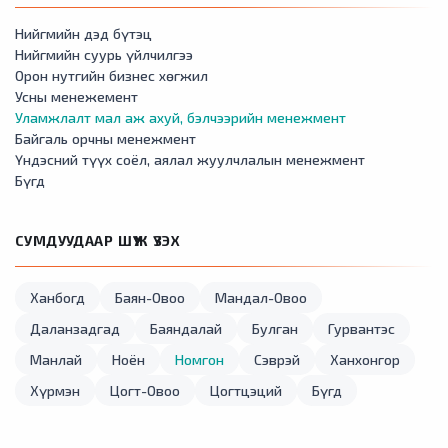
Нийгмийн дэд бүтэц
Нийгмийн суурь үйлчилгээ
Орон нутгийн бизнес хөгжил
Усны менежемент
Уламжлалт мал аж ахуй, бэлчээрийн менежмент
Байгаль орчны менежмент
Үндэсний түүх соёл, аялал жуулчлалын менежмент
Бүгд
СУМДУУДААР ШҮҮЖ ҮЗЭХ
Ханбогд
Баян-Овоо
Мандал-Овоо
Даланзадгад
Баяндалай
Булган
Гурвантэс
Манлай
Ноён
Номгон
Сэврэй
Ханхонгор
Хүрмэн
Цогт-Овоо
Цогтцэций
Бүгд