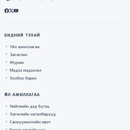
БИДНИЙ ТУХАЙ
Үйл ажиллагаа
Засаглал
Журам
Мэдээ мэдээлэл
Холбоо барих
ҮЙЛ АЖИЛЛАГАА
Нийгмийн дэд бүтэц
Хөгжлийн хөтөлбөрүүд
Санхүүжилтийн квот
Бичил зээлийн сан