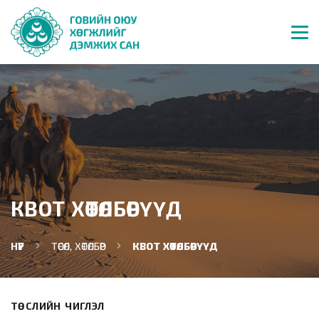
КВОТ ХӨТӨЛБӨРҮҮД
НҮҮР
ТӨСӨЛ, ХӨТӨЛБӨР
КВОТ ХӨТӨЛБӨРҮҮД
ТӨСЛИЙН ЧИГЛЭЛ