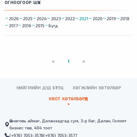
ОГНООГООР ШҮҮХ
2026
2025
2024
2023
2022
2021
2020
2019
2018
2017
2016
2015
Бүгд
1
НИЙГМИЙН ДЭД БҮТЭЦ
ХӨГЖЛИЙН ХӨТӨЛБӨР
КВОТ ХӨТӨЛБӨРҮҮД
Өмнөговь аймаг, Даланзадгад сум, 3-р баг, Далан, Голомт
бизнес төв, 404 тоот
(+976) 7053-3578
(+976) 7053-3577