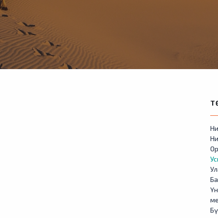
Т
Ни
Ни
Ор
У
Ул
Б
Үн
м
Бү