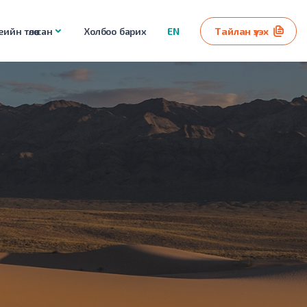
ийн төлөө сан
Холбоо барих
EN
Тайлан үзэх