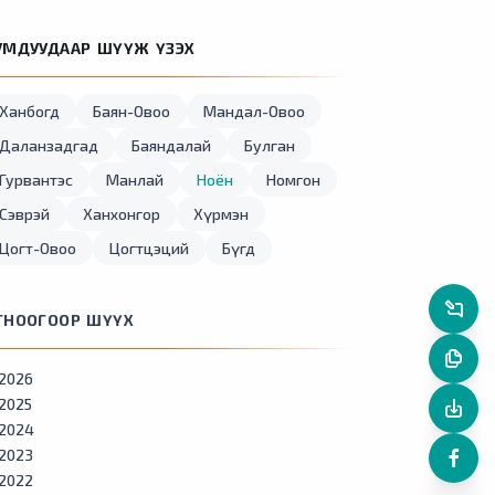
УМДУУДААР ШҮҮЖ ҮЗЭХ
Ханбогд
Баян-Овоо
Мандал-Овоо
Даланзадгад
Баяндалай
Булган
Гурвантэс
Манлай
Ноён
Номгон
Сэврэй
Ханхонгор
Хүрмэн
Цогт-Овоо
Цогтцэций
Бүгд
ГНООГООР ШҮҮХ
2026
2025
2024
2023
2022