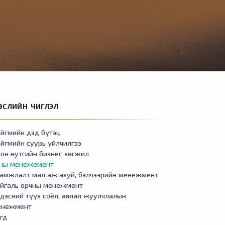
ӨСЛИЙН ЧИГЛЭЛ
йгмийн дэд бүтэц
йгмийн суурь үйлчилгээ
он нутгийн бизнес хөгжил
сны менежемент
амжлалт мал аж ахуй, бэлчээрийн менежмент
айгаль орчны менежмент
дэсний түүх соёл, аялал жуулчлалын
енежмент
гд