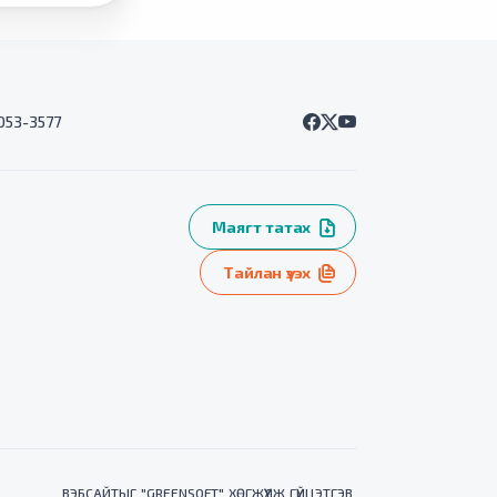
7053-3577
Маягт татах
Тайлан үзэх
ВЭБСАЙТ
ЫГ "
GREENSOFT
" ХӨГЖҮҮЛЖ ГҮЙЦЭТГЭВ.