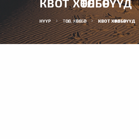
КВОТ ХӨТӨЛБӨРҮҮД
НҮҮР
ТӨСӨЛ, ХӨТӨЛБӨР
КВОТ ХӨТӨЛБӨРҮҮД