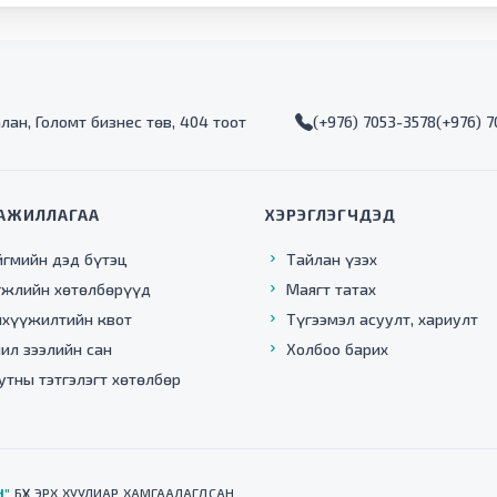
алан, Голомт бизнес төв, 404 тоот
(+976) 7053-3578
(+976) 
АЖИЛЛАГАА
ХЭРЭГЛЭГЧДЭД
йгмийн дэд бүтэц
Тайлан үзэх
гжлийн хөтөлбөрүүд
Маягт татах
нхүүжилтийн квот
Түгээмэл асуулт, хариулт
ил зээлийн сан
Холбоо барих
утны тэтгэлэгт хөтөлбөр
Н"
БҮХ ЭРХ ХУУЛИАР ХАМГААЛАГДСАН