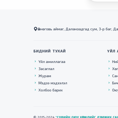
Өмнөговь аймаг, Даланзадгад сум, 3-р баг, Д
БИДНИЙ ТУХАЙ
ҮЙЛ 
Үйл ажиллагаа
Ни
Засаглал
Хө
Журам
Са
Мэдээ мэдээлэл
Бич
Холбоо барих
Ою
© 2015-2024
"ГОВИЙН ОЮУ ХӨГЖЛИЙГ ДЭМЖИХ СА