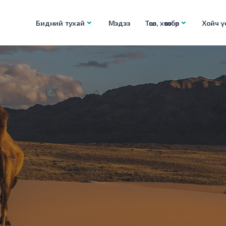
Бидний тухай
Мэдээ
Төсөл, хөтөлбөр
Хойч үе