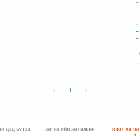
1
Н ДЭД БҮТЭЦ
ХӨГЖЛИЙН ХӨТӨЛБӨР
КВОТ ХӨТӨ