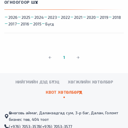
ОГНООГООР ШҮҮХ
2026
2025
2024
2023
2022
2021
2020
2019
2018
2017
2016
2015
Бүгд
1
НИЙГМИЙН ДЭД БҮТЭЦ
ХӨГЖЛИЙН ХӨТӨЛБӨР
КВОТ ХӨТӨЛБӨРҮҮД
Өмнөговь аймаг, Даланзадгад сум, 3-р баг, Далан, Голомт
бизнес төв, 404 тоот
(+976) 7053-3578
(+976) 7053-3577