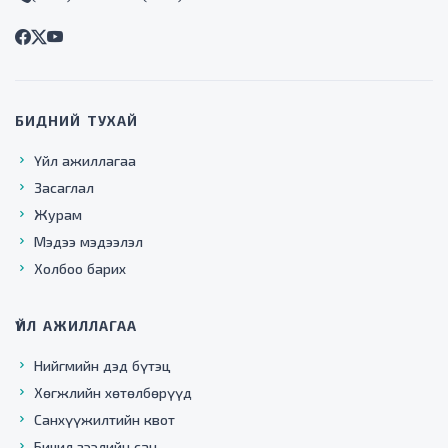
БИДНИЙ ТУХАЙ
Үйл ажиллагаа
Засаглал
Журам
Мэдээ мэдээлэл
Холбоо барих
ҮЙЛ АЖИЛЛАГАА
Нийгмийн дэд бүтэц
Хөгжлийн хөтөлбөрүүд
Санхүүжилтийн квот
Бичил зээлийн сан