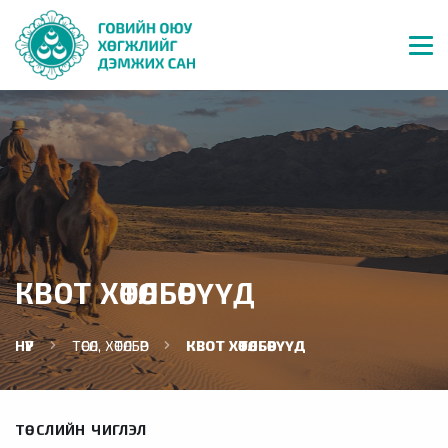
КВОТ ХӨТӨЛБӨРҮҮД
НҮҮР
ТӨСӨЛ, ХӨТӨЛБӨР
КВОТ ХӨТӨЛБӨРҮҮД
ТӨСЛИЙН ЧИГЛЭЛ