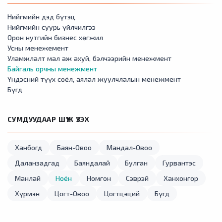
Нийгмийн дэд бүтэц
Нийгмийн суурь үйлчилгээ
Орон нутгийн бизнес хөгжил
Усны менежемент
Уламжлалт мал аж ахуй, бэлчээрийн менежмент
Байгаль орчны менежмент
Үндэсний түүх соёл, аялал жуулчлалын менежмент
Бүгд
СУМДУУДААР ШҮҮЖ ҮЗЭХ
Ханбогд
Баян-Овоо
Мандал-Овоо
Даланзадгад
Баяндалай
Булган
Гурвантэс
Манлай
Ноён
Номгон
Сэврэй
Ханхонгор
Хүрмэн
Цогт-Овоо
Цогтцэций
Бүгд