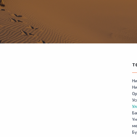
Т
Ни
Ни
Ор
У
Ул
Б
Үн
м
Бү