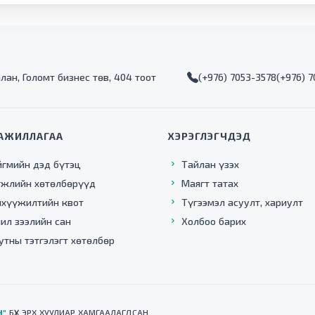
алан, Голомт бизнес төв, 404 тоот
(+976) 7053-3578
(+976) 
АЖИЛЛАГАА
ХЭРЭГЛЭГЧДЭД
йгмийн дэд бүтэц
Тайлан үзэх
гжлийн хөтөлбөрүүд
Маягт татах
нхүүжилтийн квот
Түгээмэл асуулт, хариулт
ил зээлийн сан
Холбоо барих
утны тэтгэлэгт хөтөлбөр
Н"
БҮХ ЭРХ ХУУЛИАР ХАМГААЛАГДСАН