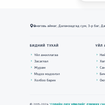
Өмнөговь аймаг, Даланзадгад сум, 3-р баг, Д
БИДНИЙ ТУХАЙ
ҮЙЛ 
Үйл ажиллагаа
Ни
Засаглал
Хө
Журам
Са
Мэдээ мэдээлэл
Бич
Холбоо барих
Ою
© 2015-2024
"ГОВИЙН ОЮУ ХӨГЖЛИЙГ ДЭМЖИХ СА