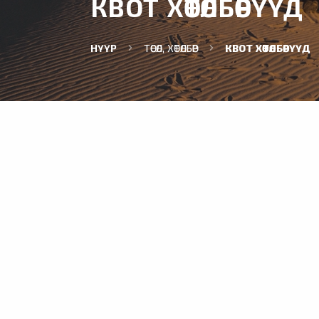
КВОТ ХӨТӨЛБӨРҮҮД
НҮҮР
ТӨСӨЛ, ХӨТӨЛБӨР
КВОТ ХӨТӨЛБӨРҮҮД