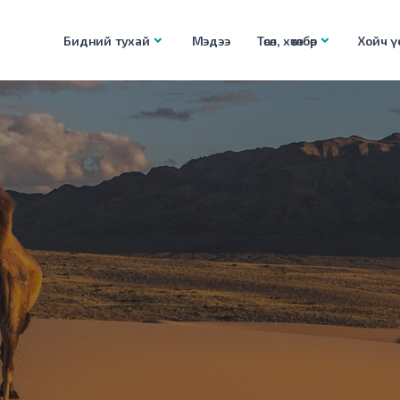
Бидний тухай
Мэдээ
Төсөл, хөтөлбөр
Хойч үе