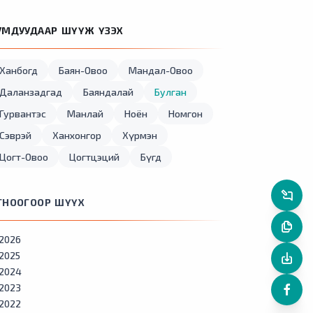
УМДУУДААР ШҮҮЖ ҮЗЭХ
Ханбогд
Баян-Овоо
Мандал-Овоо
Даланзадгад
Баяндалай
Булган
Гурвантэс
Манлай
Ноён
Номгон
Сэврэй
Ханхонгор
Хүрмэн
Цогт-Овоо
Цогтцэций
Бүгд
ГНООГООР ШҮҮХ
2026
2025
2024
2023
2022