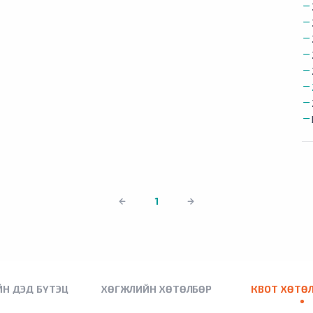
1
Н ДЭД БҮТЭЦ
ХӨГЖЛИЙН ХӨТӨЛБӨР
КВОТ ХӨТӨ