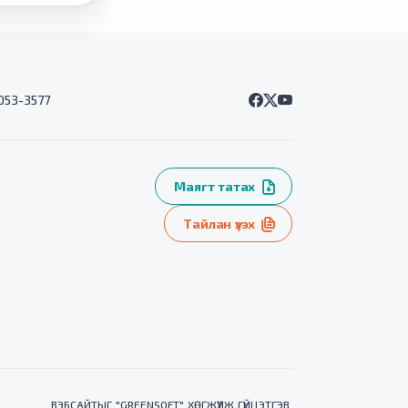
7053-3577
Маягт татах
Тайлан үзэх
ВЭБСАЙТ
ЫГ "
GREENSOFT
" ХӨГЖҮҮЛЖ ГҮЙЦЭТГЭВ.