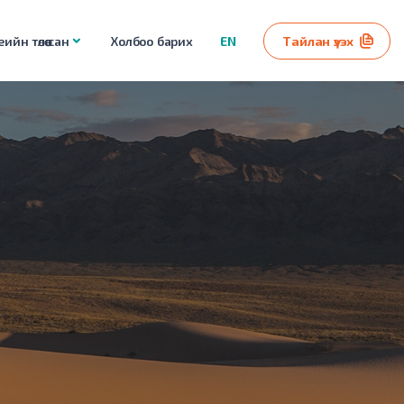
ийн төлөө сан
Холбоо барих
EN
Тайлан үзэх