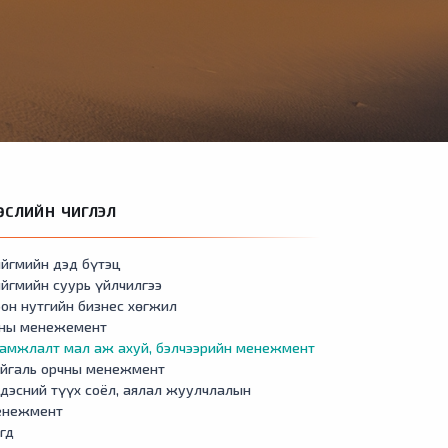
ӨСЛИЙН ЧИГЛЭЛ
йгмийн дэд бүтэц
йгмийн суурь үйлчилгээ
он нутгийн бизнес хөгжил
сны менежемент
амжлалт мал аж ахуй, бэлчээрийн менежмент
айгаль орчны менежмент
дэсний түүх соёл, аялал жуулчлалын
енежмент
гд