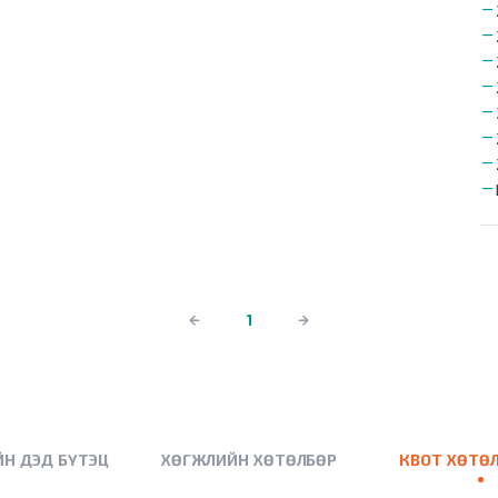
1
Н ДЭД БҮТЭЦ
ХӨГЖЛИЙН ХӨТӨЛБӨР
КВОТ ХӨТӨ