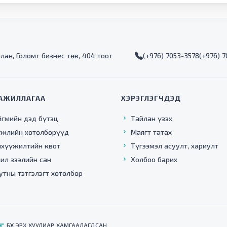
алан, Голомт бизнес төв, 404 тоот
(+976) 7053-3578
(+976) 
АЖИЛЛАГАА
ХЭРЭГЛЭГЧДЭД
йгмийн дэд бүтэц
Тайлан үзэх
гжлийн хөтөлбөрүүд
Маягт татах
нхүүжилтийн квот
Түгээмэл асуулт, хариулт
ил зээлийн сан
Холбоо барих
утны тэтгэлэгт хөтөлбөр
Н"
БҮХ ЭРХ ХУУЛИАР ХАМГААЛАГДСАН