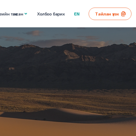
ийн төлөө сан
Холбоо барих
EN
Тайлан үзэх