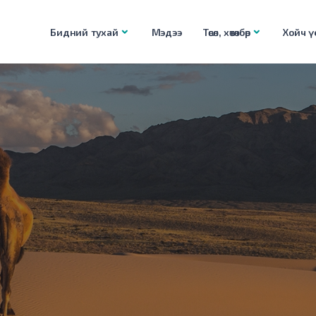
Бидний тухай
Мэдээ
Төсөл, хөтөлбөр
Хойч үе