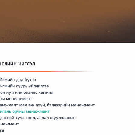
ӨСЛИЙН ЧИГЛЭЛ
йгмийн дэд бүтэц
йгмийн суурь үйлчилгээ
он нутгийн бизнес хөгжил
сны менежемент
амжлалт мал аж ахуй, бэлчээрийн менежмент
айгаль орчны менежмент
дэсний түүх соёл, аялал жуулчлалын
енежмент
гд