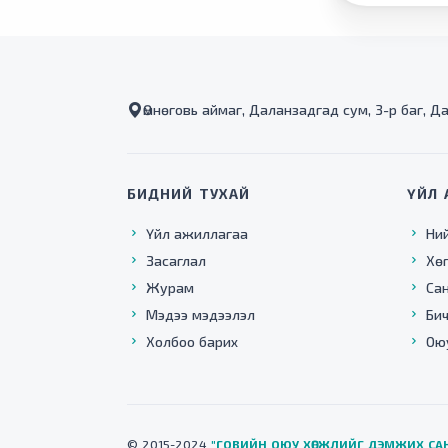
Өмнөговь аймаг, Даланзадгад сум, 3-р баг, Д
БИДНИЙ ТУХАЙ
ҮЙЛ 
Үйл ажиллагаа
Ни
Засаглал
Хө
Журам
Са
Мэдээ мэдээлэл
Бич
Холбоо барих
Ою
© 2015-2024
"ГОВИЙН ОЮУ ХӨГЖЛИЙГ ДЭМЖИХ СА