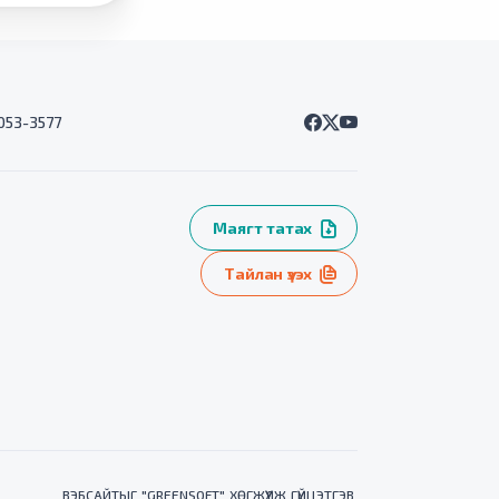
7053-3577
Маягт татах
Тайлан үзэх
ВЭБСАЙТ
ЫГ "
GREENSOFT
" ХӨГЖҮҮЛЖ ГҮЙЦЭТГЭВ.