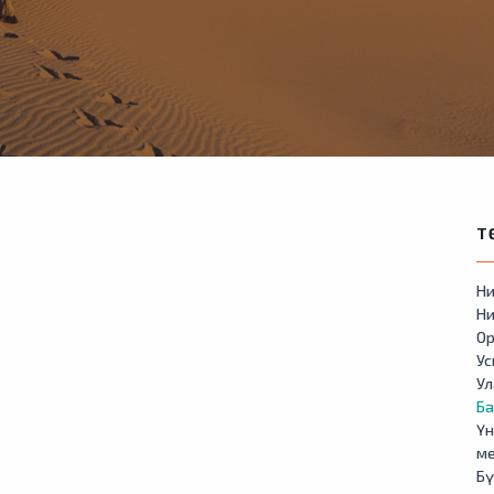
Т
Ни
Ни
Ор
У
Ул
Б
Үн
м
Бү