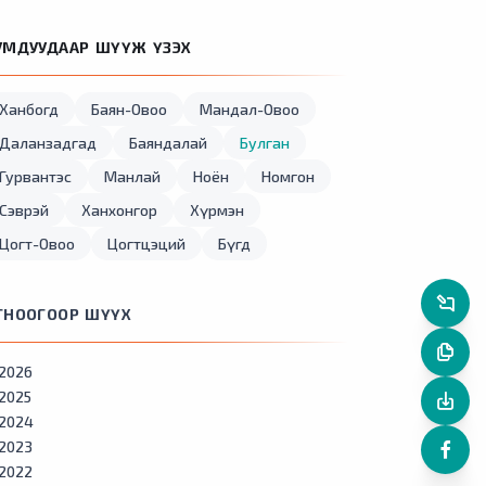
УМДУУДААР ШҮҮЖ ҮЗЭХ
Ханбогд
Баян-Овоо
Мандал-Овоо
Даланзадгад
Баяндалай
Булган
Гурвантэс
Манлай
Ноён
Номгон
Сэврэй
Ханхонгор
Хүрмэн
Цогт-Овоо
Цогтцэций
Бүгд
ГНООГООР ШҮҮХ
2026
2025
2024
2023
2022