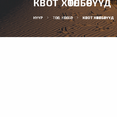
КВОТ ХӨТӨЛБӨРҮҮД
НҮҮР
ТӨСӨЛ, ХӨТӨЛБӨР
КВОТ ХӨТӨЛБӨРҮҮД