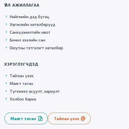
ҮЙЛ АЖИЛЛАГАА
Нийгмийн дэд бүтэц
Хөгжлийн хөтөлбөрүүд
Санхүүжилтийн квот
Бичил зээлийн сан
Оюутны тэтгэлэгт хөтөлбөр
ХЭРЭГЛЭГЧДЭД
Тайлан үзэх
Маягт татах
Түгээмэл асуулт, хариулт
Холбоо барих
Маягт татах
Тайлан үзэх