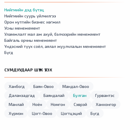
Нийгмийн дэд бүтэц
Нийгмийн суурь үйлчилгээ
Орон нутгийн бизнес хөгжил
Усны менежемент
Уламжлалт мал аж ахуй, бэлчээрийн менежмент
Байгаль орчны менежмент
Үндэсний түүх соёл, аялал жуулчлалын менежмент
Бүгд
СУМДУУДААР ШҮҮЖ ҮЗЭХ
Ханбогд
Баян-Овоо
Мандал-Овоо
Даланзадгад
Баяндалай
Булган
Гурвантэс
Манлай
Ноён
Номгон
Сэврэй
Ханхонгор
Хүрмэн
Цогт-Овоо
Цогтцэций
Бүгд