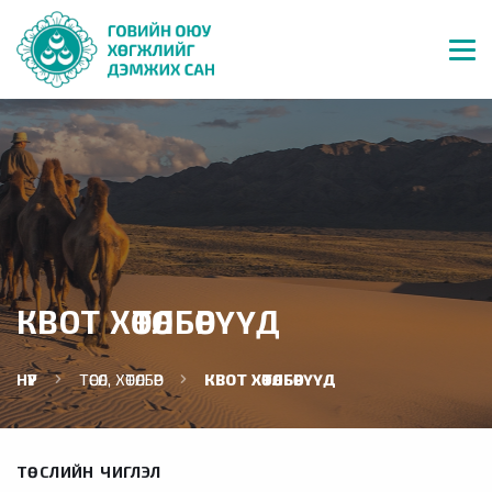
КВОТ ХӨТӨЛБӨРҮҮД
НҮҮР
ТӨСӨЛ, ХӨТӨЛБӨР
КВОТ ХӨТӨЛБӨРҮҮД
ТӨСЛИЙН ЧИГЛЭЛ