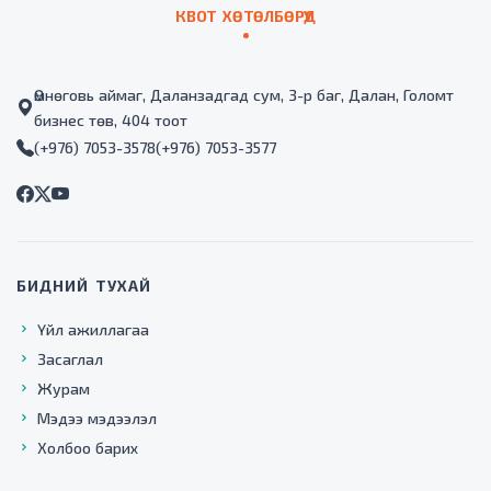
КВОТ ХӨТӨЛБӨРҮҮД
Өмнөговь аймаг, Даланзадгад сум, 3-р баг, Далан, Голомт
бизнес төв, 404 тоот
(+976) 7053-3578
(+976) 7053-3577
БИДНИЙ ТУХАЙ
Үйл ажиллагаа
Засаглал
Журам
Мэдээ мэдээлэл
Холбоо барих