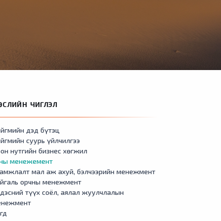
ӨСЛИЙН ЧИГЛЭЛ
йгмийн дэд бүтэц
йгмийн суурь үйлчилгээ
он нутгийн бизнес хөгжил
сны менежемент
амжлалт мал аж ахуй, бэлчээрийн менежмент
айгаль орчны менежмент
дэсний түүх соёл, аялал жуулчлалын
енежмент
гд