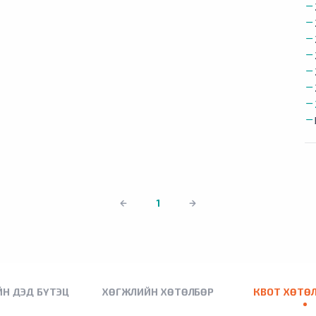
1
Н ДЭД БҮТЭЦ
ХӨГЖЛИЙН ХӨТӨЛБӨР
КВОТ ХӨТӨ