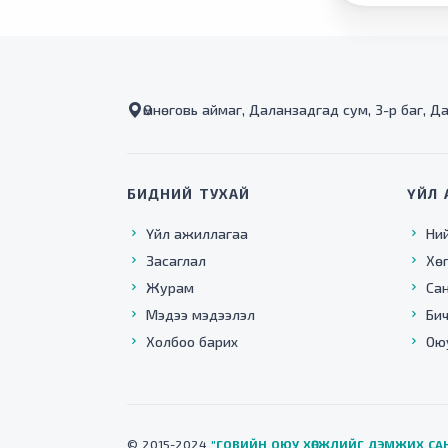
Өмнөговь аймаг, Даланзадгад сум, 3-р баг, Д
БИДНИЙ ТУХАЙ
ҮЙЛ 
Үйл ажиллагаа
Ни
Засаглал
Хө
Журам
Са
Мэдээ мэдээлэл
Бич
Холбоо барих
Ою
© 2015-2024
"ГОВИЙН ОЮУ ХӨГЖЛИЙГ ДЭМЖИХ СА