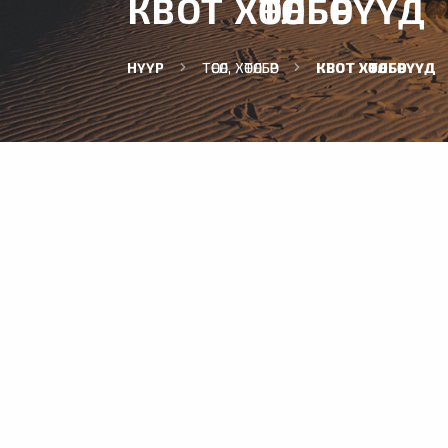
КВОТ ХӨТӨЛБӨРҮҮД
НҮҮР
ТӨСӨЛ, ХӨТӨЛБӨР
КВОТ ХӨТӨЛБӨРҮҮД