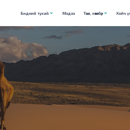
Бидний тухай
Мэдээ
Төсөл, хөтөлбөр
Хойч үе