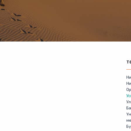
Т
Ни
Ни
Ор
У
Ул
Б
Үн
м
Бү