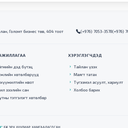
алан, Голомт бизнес төв, 404 тоот
(+976) 7053-3578
(+976) 
АЖИЛЛАГАА
ХЭРЭГЛЭГЧДЭД
йгмийн дэд бүтэц
Тайлан үзэх
гжлийн хөтөлбөрүүд
Маягт татах
нхүүжилтийн квот
Түгээмэл асуулт, хариулт
ил зээлийн сан
Холбоо барих
утны тэтгэлэгт хөтөлбөр
Н"
БҮХ ЭРХ ХУУЛИАР ХАМГААЛАГДСАН