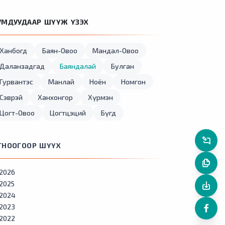
УМДУУДААР ШҮҮЖ ҮЗЭХ
Ханбогд
Баян-Овоо
Мандал-Овоо
Даланзадгад
Баяндалай
Булган
Гурвантэс
Манлай
Ноён
Номгон
Сэврэй
Ханхонгор
Хүрмэн
Цогт-Овоо
Цогтцэций
Бүгд
ГНООГООР ШҮҮХ
2026
2025
2024
2023
2022