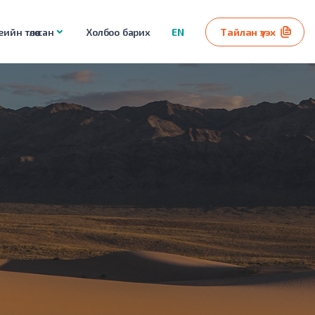
ийн төлөө сан
Холбоо барих
EN
Тайлан үзэх