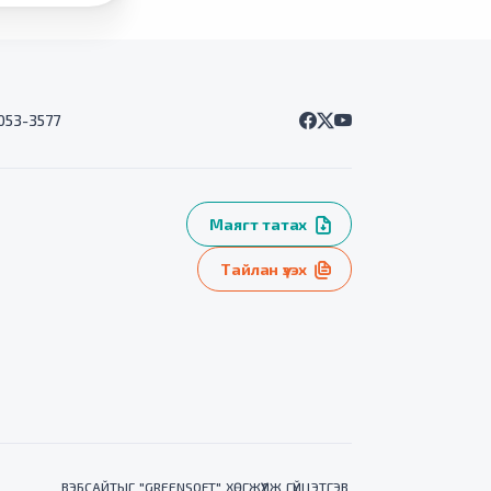
7053-3577
Маягт татах
Тайлан үзэх
ВЭБСАЙТ
ЫГ "
GREENSOFT
" ХӨГЖҮҮЛЖ ГҮЙЦЭТГЭВ.