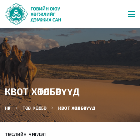
КВОТ ХӨТӨЛБӨРҮҮД
НҮҮР
ТӨСӨЛ, ХӨТӨЛБӨР
КВОТ ХӨТӨЛБӨРҮҮД
ТӨСЛИЙН ЧИГЛЭЛ