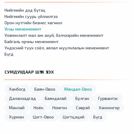
Нийгмийн дэд бүтэц
Нийгмийн суурь үйлчилгээ
Орон нутгийн бизнес хөгжил
Усны менежемент
Уламжлалт мал аж ахуй, бэлчээрийн менежмент
Байгаль орчны менежмент
Үндэсний түүх соёл, аялал жуулчлалын менежмент
Бүгд
СУМДУУДААР ШҮҮЖ ҮЗЭХ
Ханбогд
Баян-Овоо
Мандал-Овоо
Даланзадгад
Баяндалай
Булган
Гурвантэс
Манлай
Ноён
Номгон
Сэврэй
Ханхонгор
Хүрмэн
Цогт-Овоо
Цогтцэций
Бүгд