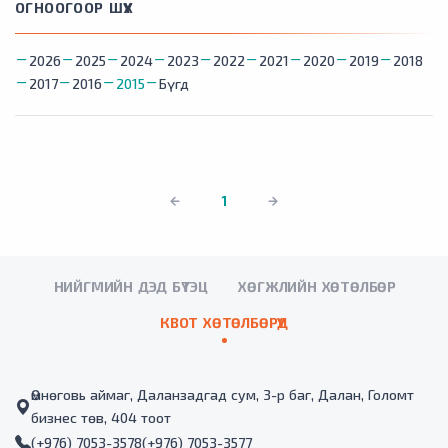
ОГНООГООР ШҮҮХ
2026
2025
2024
2023
2022
2021
2020
2019
2018
2017
2016
2015
Бүгд
1
НИЙГМИЙН ДЭД БҮТЭЦ
ХӨГЖЛИЙН ХӨТӨЛБӨР
КВОТ ХӨТӨЛБӨРҮҮД
Өмнөговь аймаг, Даланзадгад сум, 3-р баг, Далан, Голомт
бизнес төв, 404 тоот
(+976) 7053-3578
(+976) 7053-3577