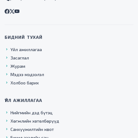
БИДНИЙ ТУХАЙ
Үйл ажиллагаа
Засаглал
Журам
Мэдээ мэдээлэл
Холбоо барих
ҮЙЛ АЖИЛЛАГАА
Нийгмийн дэд бүтэц
Хөгжлийн хөтөлбөрүүд
Санхүүжилтийн квот
Бичил зээлийн сан