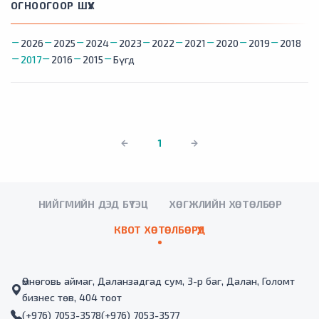
ОГНООГООР ШҮҮХ
2026
2025
2024
2023
2022
2021
2020
2019
2018
2017
2016
2015
Бүгд
1
НИЙГМИЙН ДЭД БҮТЭЦ
ХӨГЖЛИЙН ХӨТӨЛБӨР
КВОТ ХӨТӨЛБӨРҮҮД
Өмнөговь аймаг, Даланзадгад сум, 3-р баг, Далан, Голомт
бизнес төв, 404 тоот
(+976) 7053-3578
(+976) 7053-3577