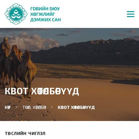
КВОТ ХӨТӨЛБӨРҮҮД
НҮҮР
ТӨСӨЛ, ХӨТӨЛБӨР
КВОТ ХӨТӨЛБӨРҮҮД
ТӨСЛИЙН ЧИГЛЭЛ