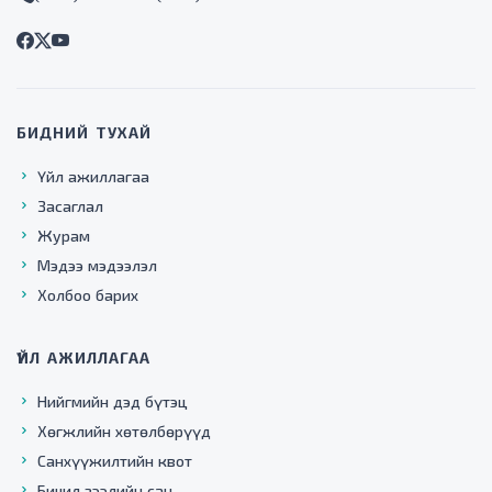
БИДНИЙ ТУХАЙ
Үйл ажиллагаа
Засаглал
Журам
Мэдээ мэдээлэл
Холбоо барих
ҮЙЛ АЖИЛЛАГАА
Нийгмийн дэд бүтэц
Хөгжлийн хөтөлбөрүүд
Санхүүжилтийн квот
Бичил зээлийн сан