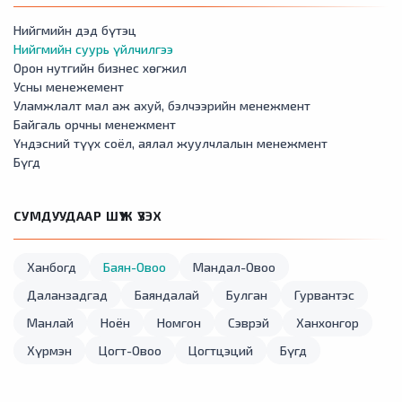
Нийгмийн дэд бүтэц
Нийгмийн суурь үйлчилгээ
Орон нутгийн бизнес хөгжил
Усны менежемент
Уламжлалт мал аж ахуй, бэлчээрийн менежмент
Байгаль орчны менежмент
Үндэсний түүх соёл, аялал жуулчлалын менежмент
Бүгд
СУМДУУДААР ШҮҮЖ ҮЗЭХ
Ханбогд
Баян-Овоо
Мандал-Овоо
Даланзадгад
Баяндалай
Булган
Гурвантэс
Манлай
Ноён
Номгон
Сэврэй
Ханхонгор
Хүрмэн
Цогт-Овоо
Цогтцэций
Бүгд