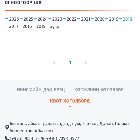
ОГНООГООР ШҮҮХ
2026
2025
2024
2023
2022
2021
2020
2019
2018
2017
2016
2015
Бүгд
1
НИЙГМИЙН ДЭД БҮТЭЦ
ХӨГЖЛИЙН ХӨТӨЛБӨР
КВОТ ХӨТӨЛБӨРҮҮД
Өмнөговь аймаг, Даланзадгад сум, 3-р баг, Далан, Голомт
бизнес төв, 404 тоот
(+976) 7053-3578
(+976) 7053-3577