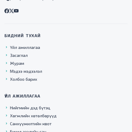
БИДНИЙ ТУХАЙ
Үйл ажиллагаа
Засаглал
Журам
Мэдээ мэдээлэл
Холбоо барих
ҮЙЛ АЖИЛЛАГАА
Нийгмийн дэд бүтэц
Хөгжлийн хөтөлбөрүүд
Санхүүжилтийн квот
Бичил зээлийн сан