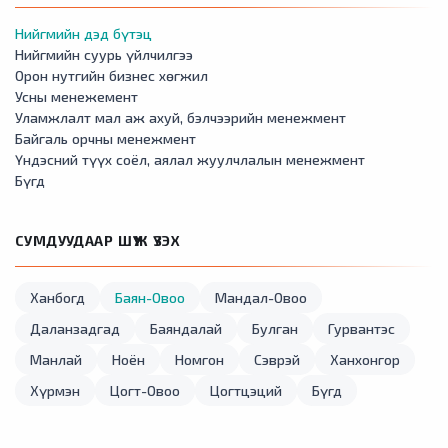
Нийгмийн дэд бүтэц
Нийгмийн суурь үйлчилгээ
Орон нутгийн бизнес хөгжил
Усны менежемент
Уламжлалт мал аж ахуй, бэлчээрийн менежмент
Байгаль орчны менежмент
Үндэсний түүх соёл, аялал жуулчлалын менежмент
Бүгд
СУМДУУДААР ШҮҮЖ ҮЗЭХ
Ханбогд
Баян-Овоо
Мандал-Овоо
Даланзадгад
Баяндалай
Булган
Гурвантэс
Манлай
Ноён
Номгон
Сэврэй
Ханхонгор
Хүрмэн
Цогт-Овоо
Цогтцэций
Бүгд