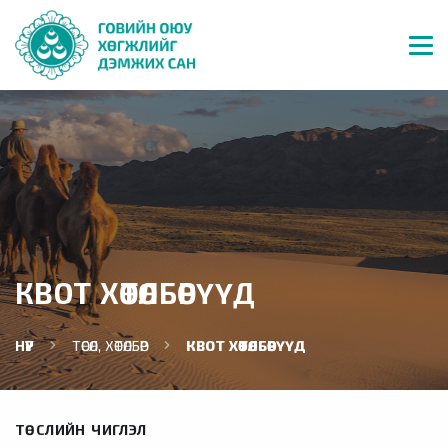
КВОТ ХӨТӨЛБӨРҮҮД
НҮҮР
ТӨСӨЛ, ХӨТӨЛБӨР
КВОТ ХӨТӨЛБӨРҮҮД
ТӨСЛИЙН ЧИГЛЭЛ