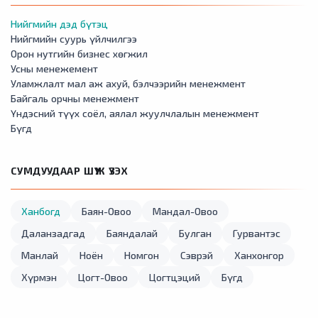
Нийгмийн дэд бүтэц
Нийгмийн суурь үйлчилгээ
Орон нутгийн бизнес хөгжил
Усны менежемент
Уламжлалт мал аж ахуй, бэлчээрийн менежмент
Байгаль орчны менежмент
Үндэсний түүх соёл, аялал жуулчлалын менежмент
Бүгд
СУМДУУДААР ШҮҮЖ ҮЗЭХ
Ханбогд
Баян-Овоо
Мандал-Овоо
Даланзадгад
Баяндалай
Булган
Гурвантэс
Манлай
Ноён
Номгон
Сэврэй
Ханхонгор
Хүрмэн
Цогт-Овоо
Цогтцэций
Бүгд