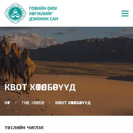
КВОТ ХӨТӨЛБӨРҮҮД
НҮҮР
ТӨСӨЛ, ХӨТӨЛБӨР
КВОТ ХӨТӨЛБӨРҮҮД
ТӨСЛИЙН ЧИГЛЭЛ