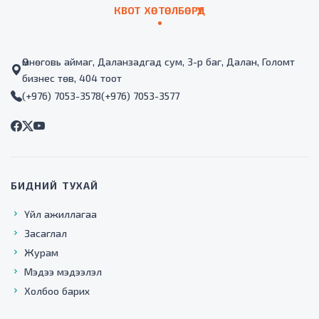
КВОТ ХӨТӨЛБӨРҮҮД
Өмнөговь аймаг, Даланзадгад сум, 3-р баг, Далан, Голомт
бизнес төв, 404 тоот
(+976) 7053-3578
(+976) 7053-3577
БИДНИЙ ТУХАЙ
Үйл ажиллагаа
Засаглал
Журам
Мэдээ мэдээлэл
Холбоо барих