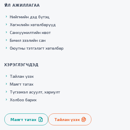
ҮЙЛ АЖИЛЛАГАА
Нийгмийн дэд бүтэц
Хөгжлийн хөтөлбөрүүд
Санхүүжилтийн квот
Бичил зээлийн сан
Оюутны тэтгэлэгт хөтөлбөр
ХЭРЭГЛЭГЧДЭД
Тайлан үзэх
Маягт татах
Түгээмэл асуулт, хариулт
Холбоо барих
Маягт татах
Тайлан үзэх