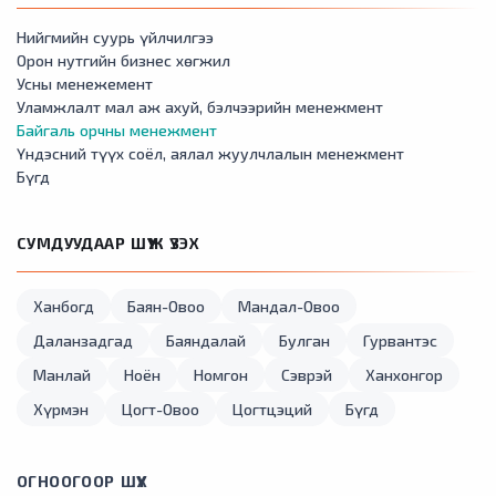
Нийгмийн суурь үйлчилгээ
Орон нутгийн бизнес хөгжил
Усны менежемент
Уламжлалт мал аж ахуй, бэлчээрийн менежмент
Байгаль орчны менежмент
Үндэсний түүх соёл, аялал жуулчлалын менежмент
Бүгд
СУМДУУДААР ШҮҮЖ ҮЗЭХ
Ханбогд
Баян-Овоо
Мандал-Овоо
Даланзадгад
Баяндалай
Булган
Гурвантэс
Манлай
Ноён
Номгон
Сэврэй
Ханхонгор
Хүрмэн
Цогт-Овоо
Цогтцэций
Бүгд
ОГНООГООР ШҮҮХ