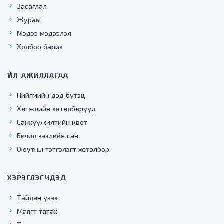
Засаглал
Журам
Мэдээ мэдээлэл
Холбоо барих
ҮЙЛ АЖИЛЛАГАА
Нийгмийн дэд бүтэц
Хөгжлийн хөтөлбөрүүд
Санхүүжилтийн квот
Бичил зээлийн сан
Оюутны тэтгэлэгт хөтөлбөр
ХЭРЭГЛЭГЧДЭД
Тайлан үзэх
Маягт татах