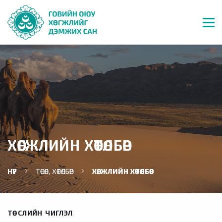
ХӨГЖЛИЙН ХӨТӨЛБӨР
НҮҮР
ТӨСӨЛ, ХӨТӨЛБӨР
ХӨГЖЛИЙН ХӨТӨЛБӨР
ТӨСЛИЙН ЧИГЛЭЛ