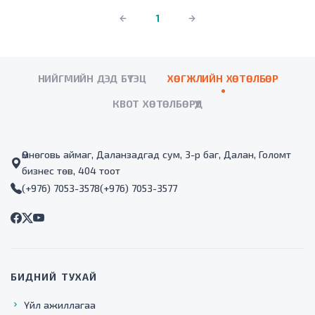
1
НИЙГМИЙН ДЭД БҮТЭЦ
ХӨГЖЛИЙН ХӨТӨЛБӨР
КВОТ ХӨТӨЛБӨРҮҮД
Өмнөговь аймаг, Даланзадгад сум, 3-р баг, Далан, Голомт
бизнес төв, 404 тоот
(+976) 7053-3578
(+976) 7053-3577
БИДНИЙ ТУХАЙ
Үйл ажиллагаа