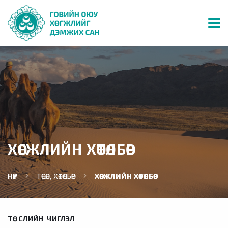
ХӨГЖЛИЙН ХӨТӨЛБӨР
НҮҮР
ТӨСӨЛ, ХӨТӨЛБӨР
ХӨГЖЛИЙН ХӨТӨЛБӨР
ТӨСЛИЙН ЧИГЛЭЛ