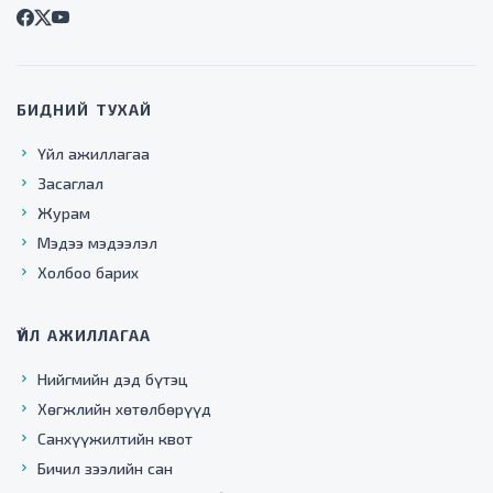
БИДНИЙ ТУХАЙ
Үйл ажиллагаа
Засаглал
Журам
Мэдээ мэдээлэл
Холбоо барих
ҮЙЛ АЖИЛЛАГАА
Нийгмийн дэд бүтэц
Хөгжлийн хөтөлбөрүүд
Санхүүжилтийн квот
Бичил зээлийн сан