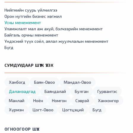
Нийгмийн суурь үйлчилгээ
Орон нутгийн бизнес хөгжил
Усны менежемент
Уламжлалт мал аж ахуй, бэлчээрийн менежмент
Байгаль орчны менежмент
Үндэсний түүх соёл, аялал жуулчлалын менежмент
Бүгд
СУМДУУДААР ШҮҮЖ ҮЗЭХ
Ханбогд
Баян-Овоо
Мандал-Овоо
Даланзадгад
Баяндалай
Булган
Гурвантэс
Манлай
Ноён
Номгон
Сэврэй
Ханхонгор
Хүрмэн
Цогт-Овоо
Цогтцэций
Бүгд
ОГНООГООР ШҮҮХ