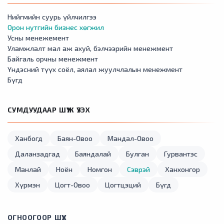
Нийгмийн суурь үйлчилгээ
Орон нутгийн бизнес хөгжил
Усны менежемент
Уламжлалт мал аж ахуй, бэлчээрийн менежмент
Байгаль орчны менежмент
Үндэсний түүх соёл, аялал жуулчлалын менежмент
Бүгд
СУМДУУДААР ШҮҮЖ ҮЗЭХ
Ханбогд
Баян-Овоо
Мандал-Овоо
Даланзадгад
Баяндалай
Булган
Гурвантэс
Манлай
Ноён
Номгон
Сэврэй
Ханхонгор
Хүрмэн
Цогт-Овоо
Цогтцэций
Бүгд
ОГНООГООР ШҮҮХ