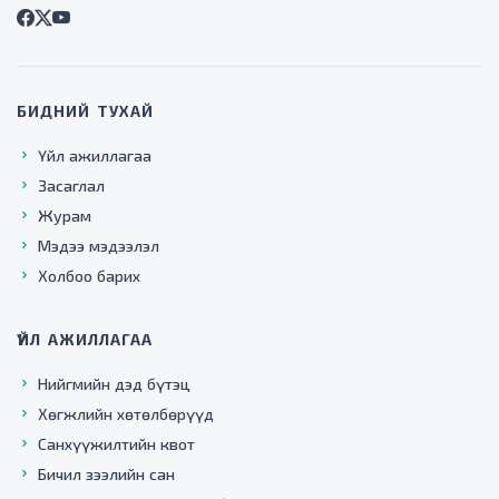
БИДНИЙ ТУХАЙ
Үйл ажиллагаа
Засаглал
Журам
Мэдээ мэдээлэл
Холбоо барих
ҮЙЛ АЖИЛЛАГАА
Нийгмийн дэд бүтэц
Хөгжлийн хөтөлбөрүүд
Санхүүжилтийн квот
Бичил зээлийн сан