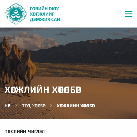
ХӨГЖЛИЙН ХӨТӨЛБӨР
НҮҮР
ТӨСӨЛ, ХӨТӨЛБӨР
ХӨГЖЛИЙН ХӨТӨЛБӨР
ТӨСЛИЙН ЧИГЛЭЛ