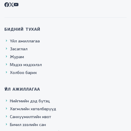
БИДНИЙ ТУХАЙ
Үйл ажиллагаа
Засаглал
Журам
Мэдээ мэдээлэл
Холбоо барих
ҮЙЛ АЖИЛЛАГАА
Нийгмийн дэд бүтэц
Хөгжлийн хөтөлбөрүүд
Санхүүжилтийн квот
Бичил зээлийн сан