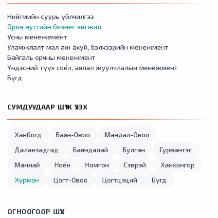
Нийгмийн суурь үйлчилгээ
Орон нутгийн бизнес хөгжил
Усны менежемент
Уламжлалт мал аж ахуй, бэлчээрийн менежмент
Байгаль орчны менежмент
Үндэсний түүх соёл, аялал жуулчлалын менежмент
Бүгд
СУМДУУДААР ШҮҮЖ ҮЗЭХ
Ханбогд
Баян-Овоо
Мандал-Овоо
Даланзадгад
Баяндалай
Булган
Гурвантэс
Манлай
Ноён
Номгон
Сэврэй
Ханхонгор
Хүрмэн
Цогт-Овоо
Цогтцэций
Бүгд
ОГНООГООР ШҮҮХ