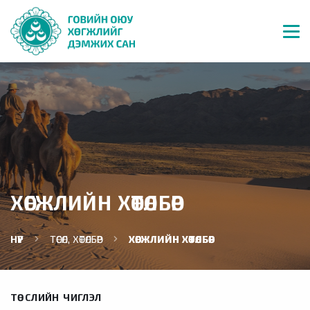
ХӨГЖЛИЙН ХӨТӨЛБӨР
НҮҮР
ТӨСӨЛ, ХӨТӨЛБӨР
ХӨГЖЛИЙН ХӨТӨЛБӨР
ТӨСЛИЙН ЧИГЛЭЛ