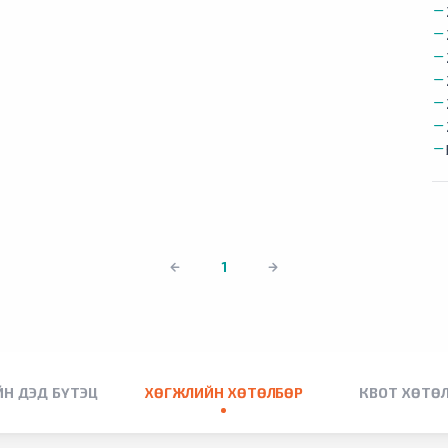
1
Н ДЭД БҮТЭЦ
ХӨГЖЛИЙН ХӨТӨЛБӨР
КВОТ ХӨТӨ