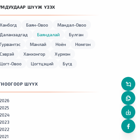
УМДУУДААР ШҮҮЖ ҮЗЭХ
Ханбогд
Баян-Овоо
Мандал-Овоо
Даланзадгад
Баяндалай
Булган
Гурвантэс
Манлай
Ноён
Номгон
Сэврэй
Ханхонгор
Хүрмэн
Цогт-Овоо
Цогтцэций
Бүгд
ГНООГООР ШҮҮХ
2026
2025
2024
2023
2022
2021