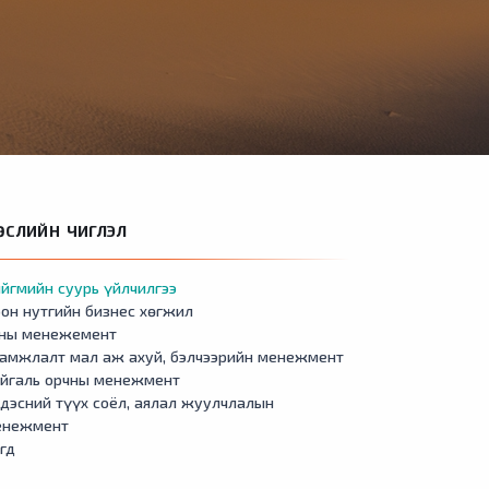
ӨСЛИЙН ЧИГЛЭЛ
йгмийн суурь үйлчилгээ
он нутгийн бизнес хөгжил
сны менежемент
амжлалт мал аж ахуй, бэлчээрийн менежмент
айгаль орчны менежмент
Гурвантэс
Манлай
Ноён
Номгон
Сэв
дэсний түүх соёл, аялал жуулчлалын
енежмент
гд