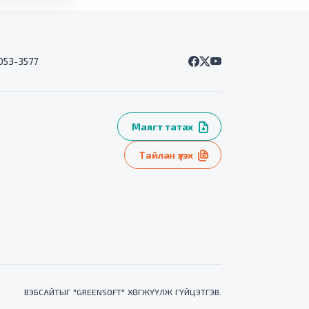
7053-3577
Маягт татах
Тайлан үзэх
ВЭБСАЙТ
ЫГ "
GREENSOFT
" ХӨГЖҮҮЛЖ ГҮЙЦЭТГЭВ.