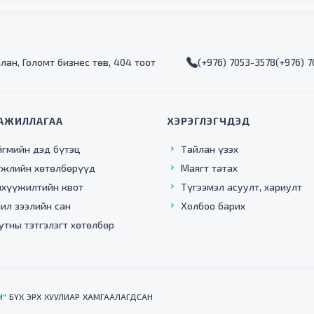
алан, Голомт бизнес төв, 404 тоот
(+976) 7053-3578
(+976) 
АЖИЛЛАГАА
ХЭРЭГЛЭГЧДЭД
йгмийн дэд бүтэц
Тайлан үзэх
гжлийн хөтөлбөрүүд
Маягт татах
нхүүжилтийн квот
Түгээмэл асуулт, хариулт
ил зээлийн сан
Холбоо барих
утны тэтгэлэгт хөтөлбөр
Н"
БҮХ ЭРХ ХУУЛИАР ХАМГААЛАГДСАН