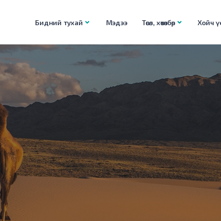
Бидний тухай
Мэдээ
Төсөл, хөтөлбөр
Хойч үе