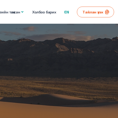
ийн төлөө сан
Холбоо барих
EN
Тайлан үзэх