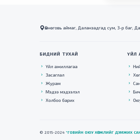
Өмнөговь аймаг, Даланзадгад сум, 3-р баг, Д
БИДНИЙ ТУХАЙ
ҮЙЛ 
Үйл ажиллагаа
Ни
Засаглал
Хө
Журам
Са
Мэдээ мэдээлэл
Бич
Холбоо барих
Ою
© 2015-2024
"ГОВИЙН ОЮУ ХӨГЖЛИЙГ ДЭМЖИХ СА