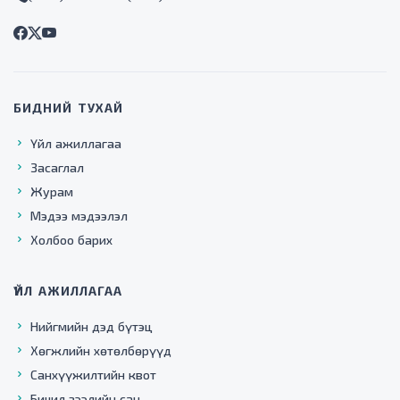
БИДНИЙ ТУХАЙ
Үйл ажиллагаа
Засаглал
Журам
Мэдээ мэдээлэл
Холбоо барих
ҮЙЛ АЖИЛЛАГАА
Нийгмийн дэд бүтэц
Хөгжлийн хөтөлбөрүүд
Санхүүжилтийн квот
Бичил зээлийн сан