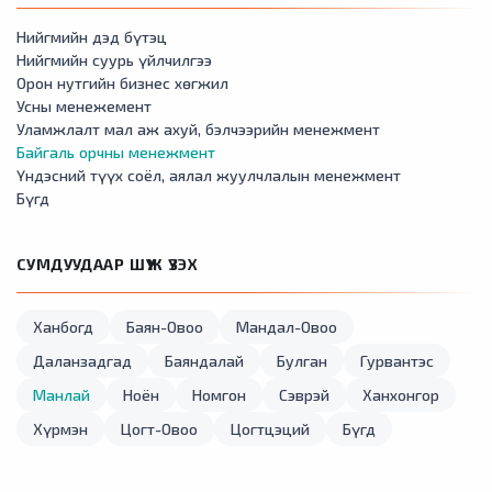
Нийгмийн дэд бүтэц
Нийгмийн суурь үйлчилгээ
Орон нутгийн бизнес хөгжил
Усны менежемент
Уламжлалт мал аж ахуй, бэлчээрийн менежмент
Байгаль орчны менежмент
Үндэсний түүх соёл, аялал жуулчлалын менежмент
Бүгд
СУМДУУДААР ШҮҮЖ ҮЗЭХ
Ханбогд
Баян-Овоо
Мандал-Овоо
Даланзадгад
Баяндалай
Булган
Гурвантэс
Манлай
Ноён
Номгон
Сэврэй
Ханхонгор
Хүрмэн
Цогт-Овоо
Цогтцэций
Бүгд