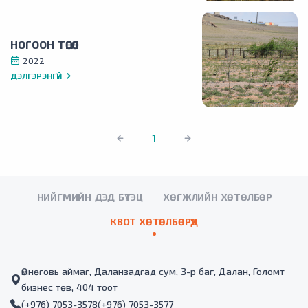
НОГООН ТӨГӨЛ
2022
ДЭЛГЭРЭНГҮЙ
1
НИЙГМИЙН ДЭД БҮТЭЦ
ХӨГЖЛИЙН ХӨТӨЛБӨР
КВОТ ХӨТӨЛБӨРҮҮД
Өмнөговь аймаг, Даланзадгад сум, 3-р баг, Далан, Голомт
бизнес төв, 404 тоот
(+976) 7053-3578
(+976) 7053-3577