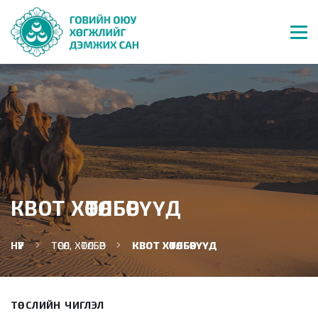
КВОТ ХӨТӨЛБӨРҮҮД
НҮҮР
ТӨСӨЛ, ХӨТӨЛБӨР
КВОТ ХӨТӨЛБӨРҮҮД
ТӨСЛИЙН ЧИГЛЭЛ