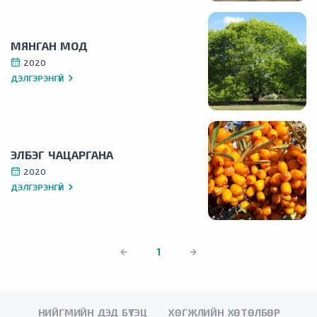
МЯНГАН МОД
2020
ДЭЛГЭРЭНГҮЙ
ЭЛБЭГ ЧАЦАРГАНА
2020
ДЭЛГЭРЭНГҮЙ
1
НИЙГМИЙН ДЭД БҮТЭЦ
ХӨГЖЛИЙН ХӨТӨЛБӨР