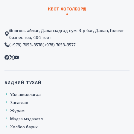
КВОТ ХӨТӨЛБӨРҮҮД
Өмнөговь аймаг, Даланзадгад сум, 3-р баг, Далан, Голомт
бизнес төв, 404 тоот
(+976) 7053-3578
(+976) 7053-3577
БИДНИЙ ТУХАЙ
Үйл ажиллагаа
Засаглал
Журам
Мэдээ мэдээлэл
Холбоо барих