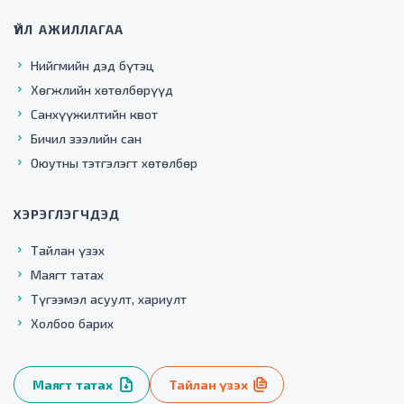
ҮЙЛ АЖИЛЛАГАА
Нийгмийн дэд бүтэц
Хөгжлийн хөтөлбөрүүд
Санхүүжилтийн квот
Бичил зээлийн сан
Оюутны тэтгэлэгт хөтөлбөр
ХЭРЭГЛЭГЧДЭД
Тайлан үзэх
Маягт татах
Түгээмэл асуулт, хариулт
Холбоо барих
Маягт татах
Тайлан үзэх