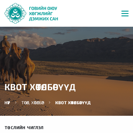
КВОТ ХӨТӨЛБӨРҮҮД
НҮҮР
ТӨСӨЛ, ХӨТӨЛБӨР
КВОТ ХӨТӨЛБӨРҮҮД
ТӨСЛИЙН ЧИГЛЭЛ