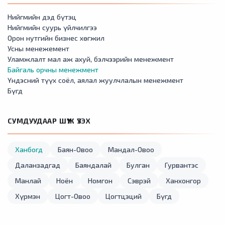
Нийгмийн дэд бүтэц
Нийгмийн суурь үйлчилгээ
Орон нутгийн бизнес хөгжил
Усны менежемент
Уламжлалт мал аж ахуй, бэлчээрийн менежмент
Байгаль орчны менежмент
Үндэсний түүх соёл, аялал жуулчлалын менежмент
Бүгд
СУМДУУДААР ШҮҮЖ ҮЗЭХ
Ханбогд
Баян-Овоо
Мандал-Овоо
Даланзадгад
Баяндалай
Булган
Гурвантэс
Манлай
Ноён
Номгон
Сэврэй
Ханхонгор
Хүрмэн
Цогт-Овоо
Цогтцэций
Бүгд