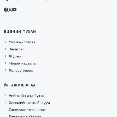
БИДНИЙ ТУХАЙ
Үйл ажиллагаа
Засаглал
Журам
Мэдээ мэдээлэл
Холбоо барих
ҮЙЛ АЖИЛЛАГАА
Нийгмийн дэд бүтэц
Хөгжлийн хөтөлбөрүүд
Санхүүжилтийн квот
Бичил зээлийн сан