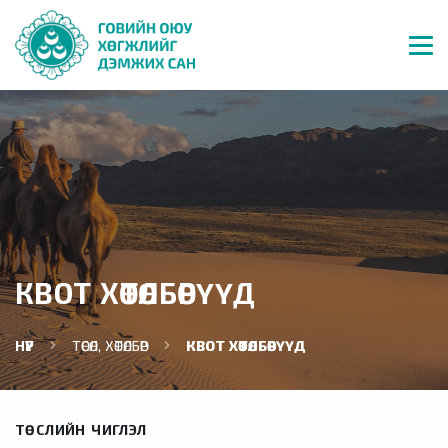
КВОТ ХӨТӨЛБӨРҮҮД
НҮҮР
ТӨСӨЛ, ХӨТӨЛБӨР
КВОТ ХӨТӨЛБӨРҮҮД
ТӨСЛИЙН ЧИГЛЭЛ