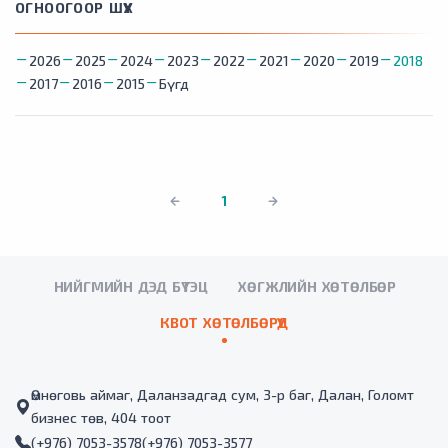
ОГНООГООР ШҮҮХ
2026
2025
2024
2023
2022
2021
2020
2019
2018
2017
2016
2015
Бүгд
1
НИЙГМИЙН ДЭД БҮТЭЦ
ХӨГЖЛИЙН ХӨТӨЛБӨР
КВОТ ХӨТӨЛБӨРҮҮД
Өмнөговь аймаг, Даланзадгад сум, 3-р баг, Далан, Голомт
бизнес төв, 404 тоот
(+976) 7053-3578
(+976) 7053-3577