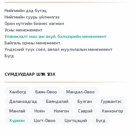
Нийгмийн дэд бүтэц
Нийгмийн суурь үйлчилгээ
Орон нутгийн бизнес хөгжил
Усны менежемент
Уламжлалт мал аж ахуй, бэлчээрийн менежмент
Байгаль орчны менежмент
Үндэсний түүх соёл, аялал жуулчлалын менежмент
Бүгд
СУМДУУДААР ШҮҮЖ ҮЗЭХ
Ханбогд
Баян-Овоо
Мандал-Овоо
Даланзадгад
Баяндалай
Булган
Гурвантэс
Манлай
Ноён
Номгон
Сэврэй
Ханхонгор
Хүрмэн
Цогт-Овоо
Цогтцэций
Бүгд