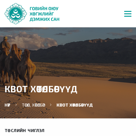
КВОТ ХӨТӨЛБӨРҮҮД
НҮҮР
ТӨСӨЛ, ХӨТӨЛБӨР
КВОТ ХӨТӨЛБӨРҮҮД
ТӨСЛИЙН ЧИГЛЭЛ