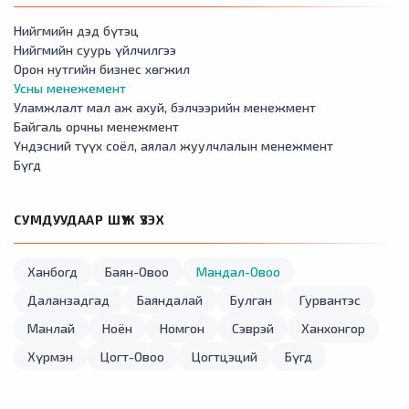
Нийгмийн дэд бүтэц
Нийгмийн суурь үйлчилгээ
Орон нутгийн бизнес хөгжил
Усны менежемент
Уламжлалт мал аж ахуй, бэлчээрийн менежмент
Байгаль орчны менежмент
Үндэсний түүх соёл, аялал жуулчлалын менежмент
Бүгд
СУМДУУДААР ШҮҮЖ ҮЗЭХ
Ханбогд
Баян-Овоо
Мандал-Овоо
Даланзадгад
Баяндалай
Булган
Гурвантэс
Манлай
Ноён
Номгон
Сэврэй
Ханхонгор
Хүрмэн
Цогт-Овоо
Цогтцэций
Бүгд