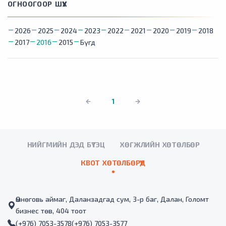
ОГНООГООР ШҮҮХ
2026
2025
2024
2023
2022
2021
2020
2019
2018
2017
2016
2015
Бүгд
1
НИЙГМИЙН ДЭД БҮТЭЦ
ХӨГЖЛИЙН ХӨТӨЛБӨР
КВОТ ХӨТӨЛБӨРҮҮД
Өмнөговь аймаг, Даланзадгад сум, 3-р баг, Далан, Голомт
бизнес төв, 404 тоот
(+976) 7053-3578
(+976) 7053-3577