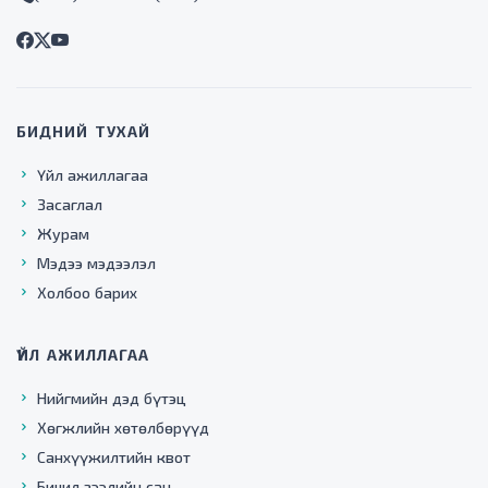
БИДНИЙ ТУХАЙ
Үйл ажиллагаа
Засаглал
Журам
Мэдээ мэдээлэл
Холбоо барих
ҮЙЛ АЖИЛЛАГАА
Нийгмийн дэд бүтэц
Хөгжлийн хөтөлбөрүүд
Санхүүжилтийн квот
Бичил зээлийн сан