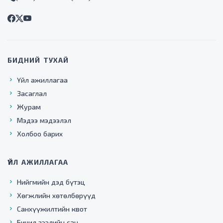
БИДНИЙ ТУХАЙ
Үйл ажиллагаа
Засаглал
Журам
Мэдээ мэдээлэл
Холбоо барих
ҮЙЛ АЖИЛЛАГАА
Нийгмийн дэд бүтэц
Хөгжлийн хөтөлбөрүүд
Санхүүжилтийн квот
Бичил зээлийн сан