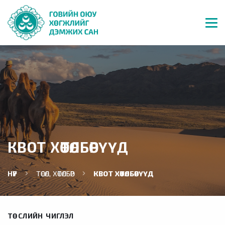
КВОТ ХӨТӨЛБӨРҮҮД
НҮҮР
ТӨСӨЛ, ХӨТӨЛБӨР
КВОТ ХӨТӨЛБӨРҮҮД
ТӨСЛИЙН ЧИГЛЭЛ