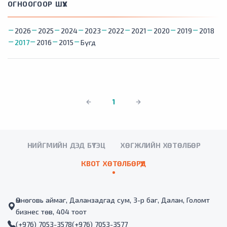
ОГНООГООР ШҮҮХ
2026
2025
2024
2023
2022
2021
2020
2019
2018
2017
2016
2015
Бүгд
1
НИЙГМИЙН ДЭД БҮТЭЦ
ХӨГЖЛИЙН ХӨТӨЛБӨР
КВОТ ХӨТӨЛБӨРҮҮД
Өмнөговь аймаг, Даланзадгад сум, 3-р баг, Далан, Голомт
бизнес төв, 404 тоот
(+976) 7053-3578
(+976) 7053-3577