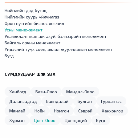
Нийгмийн дэд бүтэц
Нийгмийн суурь үйлчилгээ
Орон нутгийн бизнес хөгжил
Усны менежемент
Уламжлалт мал аж ахуй, бэлчээрийн менежмент
Байгаль орчны менежмент
Үндэсний түүх соёл, аялал жуулчлалын менежмент
Бүгд
СУМДУУДААР ШҮҮЖ ҮЗЭХ
Ханбогд
Баян-Овоо
Мандал-Овоо
Даланзадгад
Баяндалай
Булган
Гурвантэс
Манлай
Ноён
Номгон
Сэврэй
Ханхонгор
Хүрмэн
Цогт-Овоо
Цогтцэций
Бүгд